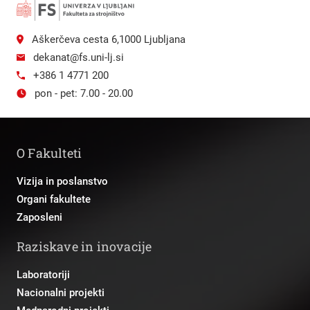
Aškerčeva cesta 6,1000 Ljubljana
dekanat@fs.uni-lj.si
+386 1 4771 200
pon - pet: 7.00 - 20.00
O Fakulteti
Vizija in poslanstvo
Organi fakultete
Zaposleni
Raziskave in inovacije
Laboratoriji
Nacionalni projekti