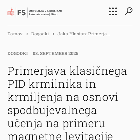
Išči
Domov
Dogodki
Jaka Hlastan: Primerja...
Išči
DOGODKI
08. SEPTEMBER 2025
Primerjava klasičnega
PID krmilnika in
krmiljenja na osnovi
spodbujevalnega
učenja na primeru
magnetne levitacije