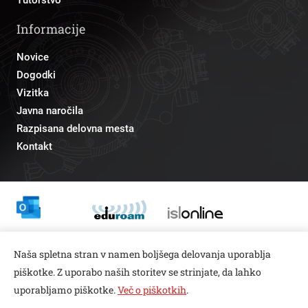
Informacije
Novice
Dogodki
Vizitka
Javna naročila
Razpisana delovna mesta
Kontakt
Odnosi z javnostmi
Naša spletna stran v namen boljšega delovanja uporablja
pr@fs.uni-lj.si
piškotke. Z uporabo naših storitev se strinjate, da lahko
uporabljamo piškotke.
Več o piškotkih
.