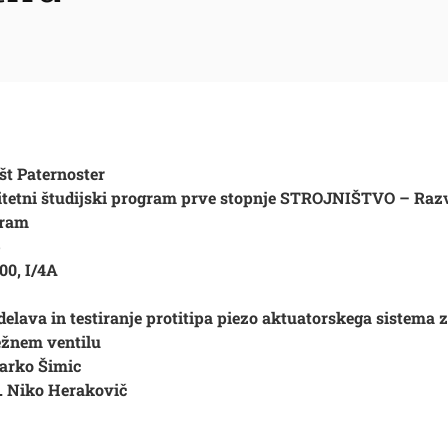
št Paternoster
itetni študijski program prve stopnje STROJNIŠTVO – Raz
gram
5
00, I/4A
delava in testiranje protitipa piezo aktuatorskega sistema 
ežnem ventilu
Marko Šimic
r. Niko Herakovič