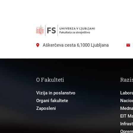
Aškerčeva cesta 6,1000 Ljubljana
O Fakulteti
Razi
Vizija in poslanstvo
Labora
Organi fakultete
Nacion
Zaposleni
Mednar
EIT M
Infras
Opre