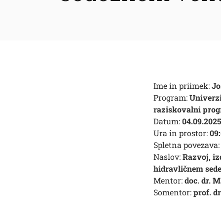
Ime in priimek:
Jo
Program:
Univerz
raziskovalni pro
Datum:
04.09.202
Ura in prostor:
09:
Spletna povezava:
Naslov:
Razvoj, iz
hidravličnem sed
Mentor:
doc. dr. 
Somentor:
prof. d
Išči