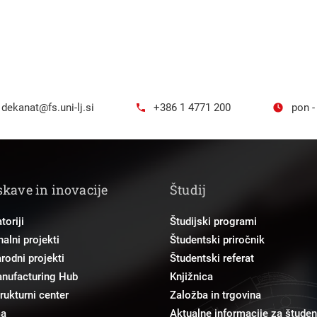
dekanat@fs.uni-lj.si
+386 1 4771 200
pon -
skave in inovacije
Študij
toriji
Študijski programi
alni projekti
Študentski priročnik
odni projekti
Študentski referat
anufacturing Hub
Knjižnica
trukturni center
Založba in trgovina
ma
Aktualne informacije za študen