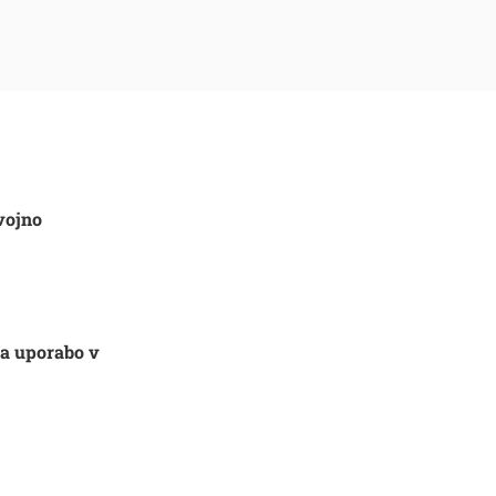
vojno
za uporabo v
Išči