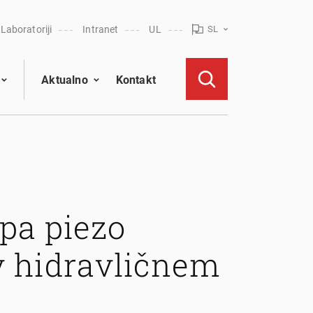
Laboratoriji
Intranet
UL
SL
Aktualno
Kontakt
ipa piezo
v hidravličnem