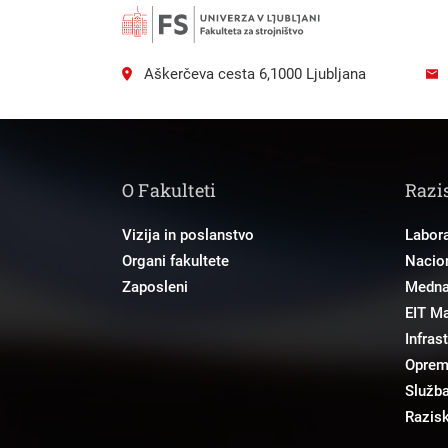
Aškerčeva cesta 6,1000 Ljubljana
O Fakulteti
Razi
Vizija in poslanstvo
Labora
Organi fakultete
Nacion
Zaposleni
Mednar
EIT M
Infras
Opre
Služba
Razisk