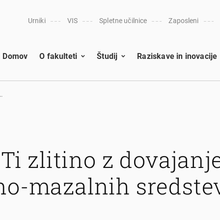
Urniki
VIS
Spletne učilnice
Zaposleni
Domov
O fakulteti
Študij
Raziskave in inovacije
.
 Ti zlitino z dovajan
no-mazalnih sredste