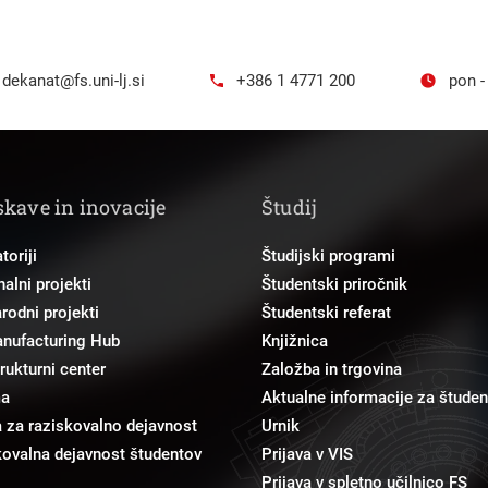
dekanat@fs.uni-lj.si
+386 1 4771 200
pon -
skave in inovacije
Študij
toriji
Študijski programi
alni projekti
Študentski priročnik
odni projekti
Študentski referat
anufacturing Hub
Knjižnica
trukturni center
Založba in trgovina
ma
Aktualne informacije za študen
 za raziskovalno dejavnost
Urnik
ovalna dejavnost študentov
Prijava v VIS
Prijava v spletno učilnico FS