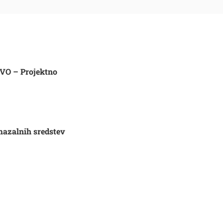
TVO – Projektno
-mazalnih sredstev
Išči