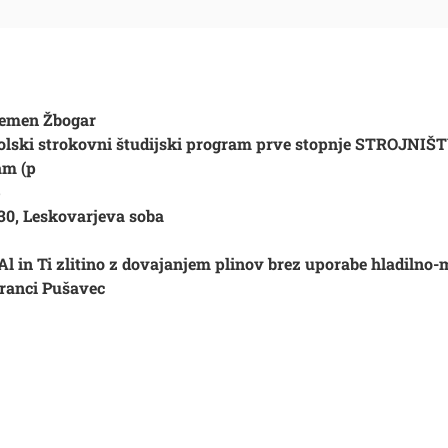
emen Žbogar
olski strokovni študijski program prve stopnje STROJNIŠ
am (p
5
:30, Leskovarjeva soba
Al in Ti zlitino z dovajanjem plinov brez uporabe hladilno
 Franci Pušavec