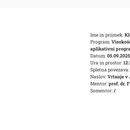
Ime in priimek:
Kl
Program:
Visokoš
aplikativni progr
Datum:
05.09.202
Ura in prostor:
12
Spletna povezava:
Naslov:
Vrtanje v 
Mentor:
prof. dr.
Somentor:
/
Išči