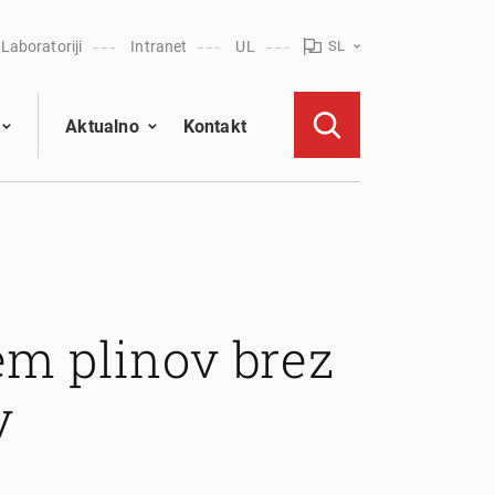
Laboratoriji
Intranet
UL
SL
Aktualno
Kontakt
jem plinov brez
v