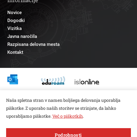
Novice
Dogodki
Vizitka
Javna naročila
Razpisana delovna mesta
Kontakt
Odnosi z javnostmi
Naša spletna stran v namen boljšega delovanja uporablja
pr@fs.uni-lj.si
piškotke. Z uporabo naših storitev se strinjate, da lahko
uporabljamo piškotke.
Več o piškotkih
.
Open toolbar
Podrobnosti