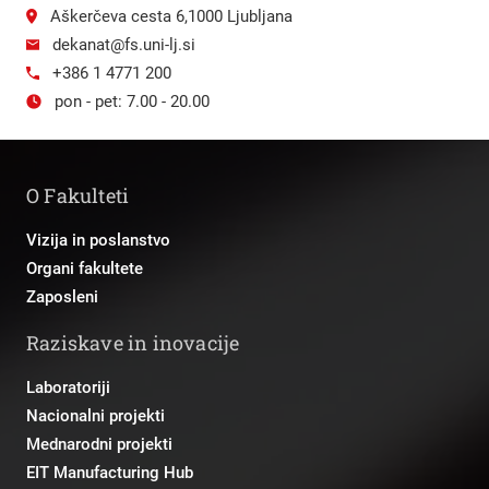
Aškerčeva cesta 6,1000 Ljubljana
dekanat@fs.uni-lj.si
+386 1 4771 200
pon - pet: 7.00 - 20.00
O Fakulteti
Vizija in poslanstvo
Organi fakultete
Zaposleni
Raziskave in inovacije
Laboratoriji
Nacionalni projekti
Mednarodni projekti
EIT Manufacturing Hub