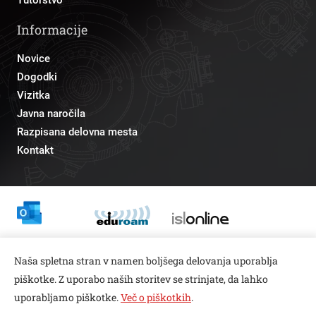
Informacije
Novice
Dogodki
Vizitka
Javna naročila
Razpisana delovna mesta
Kontakt
Odnosi z javnostmi
Naša spletna stran v namen boljšega delovanja uporablja
pr@fs.uni-lj.si
piškotke. Z uporabo naših storitev se strinjate, da lahko
uporabljamo piškotke.
Več o piškotkih
.