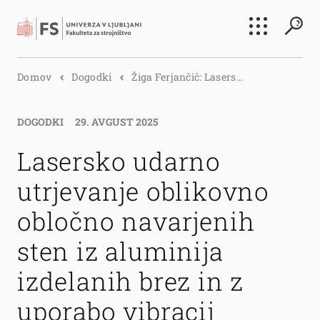
Išči
Domov
Dogodki
Žiga Ferjančič: Lasers...
Išči
DOGODKI
29. AVGUST 2025
Lasersko udarno
utrjevanje oblikovno
obločno navarjenih
sten iz aluminija
izdelanih brez in z
uporabo vibracij