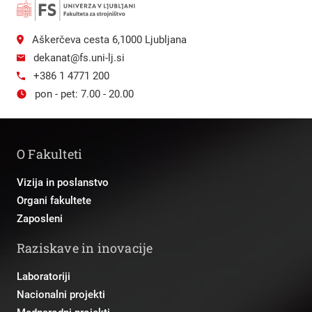
Aškerčeva cesta 6,1000 Ljubljana
dekanat@fs.uni-lj.si
+386 1 4771 200
pon - pet: 7.00 - 20.00
O Fakulteti
Vizija in poslanstvo
Organi fakultete
Zaposleni
Raziskave in inovacije
Laboratoriji
Nacionalni projekti