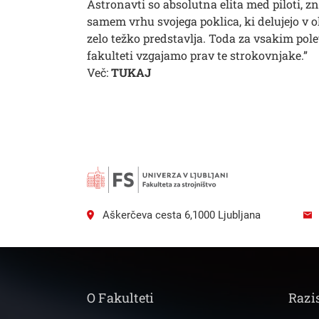
Astronavti so absolutna elita med piloti, zn
Išči
samem vrhu svojega poklica, ki delujejo v 
zelo težko predstavlja. Toda za vsakim polet
fakulteti vzgajamo prav te strokovnjake.”
Več:
T
UKAJ
Aškerčeva cesta 6,1000 Ljubljana
O Fakulteti
Razi