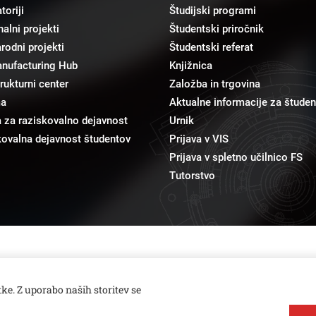
toriji
Študijski programi
alni projekti
Študentski priročnik
odni projekti
Študentski referat
anufacturing Hub
Knjižnica
trukturni center
Založba in trgovina
ma
Aktualne informacije za študen
 za raziskovalno dejavnost
Urnik
ovalna dejavnost študentov
Prijava v VIS
Prijava v spletno učilnico FS
Tutorstvo
pr@fs.uni-lj.si
Odnosi z javnostmi
ke. Z uporabo naših storitev se