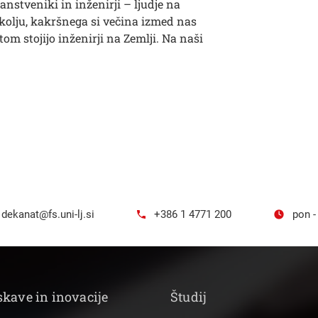
anstveniki in inženirji – ljudje na
okolju, kakršnega si večina izmed nas
om stojijo inženirji na Zemlji. Na naši
dekanat@fs.uni-lj.si
+386 1 4771 200
pon -
skave in inovacije
Študij