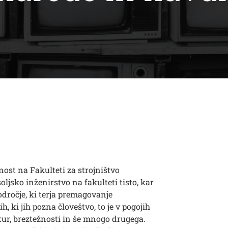
ost na Fakulteti za strojništvo
soljsko inženirstvo na fakulteti tisto, kar
odročje, ki terja premagovanje
, ki jih pozna človeštvo, to je v pogojih
ur, breztežnosti in še mnogo drugega.