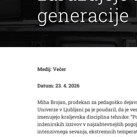
generacije
Medij: Večer
Datum: 23. 4. 2026
Miha Brojan, prodekan za pedagoško dejavn
Univerze v Ljubljani pa je poudaril, da je ve
imenujejo kraljevska disciplina tehnike: “P
inženirskih izzivov v najzahtevnejših pogojih
intenzivnega sevanja, ekstremnih temperat