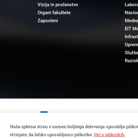
Vizija in poslanstvo
Labora
Organi fakultete
Nacion
Zaposleni
Mednar
EIT M
Infras
Opre
Služba
Razisk
Open toolbar
Naša spletna stran v namen boljšega delovanja uporablja piškot
strinjate, da lahko uporabljamo piškotke.
Več o piškotkih
.