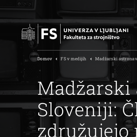
Domov
FS v medijih
Madžarski astronavt
Madžarski 
Sloveniji: Č
združujejo 