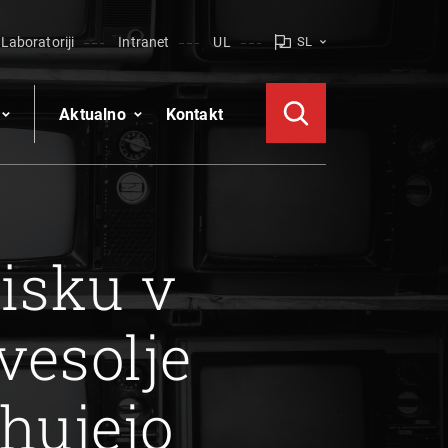
Laboratoriji
Intranet
UL
SL
Aktualno
Kontakt
isku v
 vesolje
hujejo