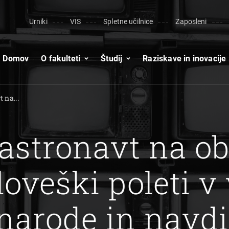
Urniki
VIS
Spletne učilnice
Zaposleni
Domov
O fakulteti
Študij
Raziskave in inovacije
 na...
astronavt na ob
loveški poleti v
narode in navdi