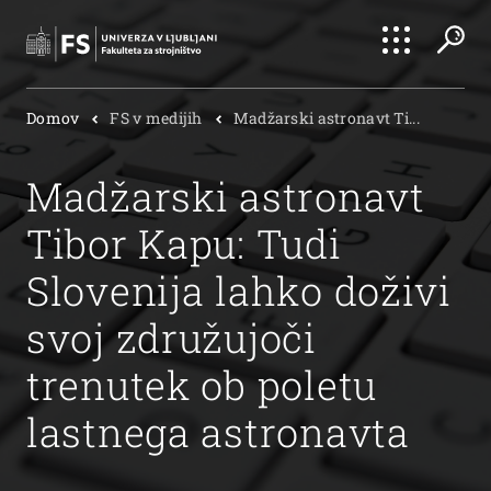
Išči
Domov
FS v medijih
Madžarski astronavt Ti...
Išči
Madžarski astronavt
Tibor Kapu: Tudi
Slovenija lahko doživi
svoj združujoči
trenutek ob poletu
lastnega astronavta