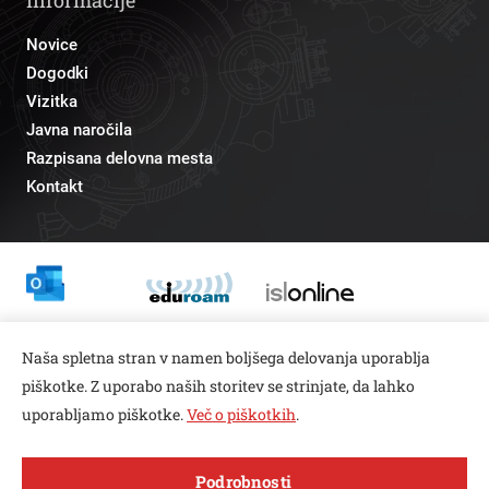
Novice
Dogodki
Vizitka
Javna naročila
Razpisana delovna mesta
Kontakt
Odnosi z javnostmi
Naša spletna stran v namen boljšega delovanja uporablja
pr@fs.uni-lj.si
piškotke. Z uporabo naših storitev se strinjate, da lahko
uporabljamo piškotke.
Več o piškotkih
.
Open toolbar
Podrobnosti