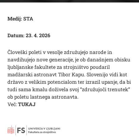
Medij: STA
Datum: 23. 4. 2026
Človeški poleti v vesolje združujejo narode in
navdihujejo nove generacije, je ob današnjem obisku
ljubljanske fakultete za strojništvo poudaril
madžarski astronavt Tibor Kapu. Slovenijo vidi kot
državo z velikim potencialom ter izrazil upanje, da bi
tudi sama kmalu doživela svoj “združujoči trenutek”
ob poletu lastnega astronavta.
Več:
T
UKAJ