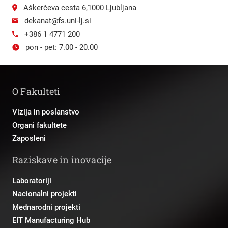
Aškerčeva cesta 6,1000 Ljubljana
dekanat@fs.uni-lj.si
+386 1 4771 200
pon - pet: 7.00 - 20.00
O Fakulteti
Vizija in poslanstvo
Organi fakultete
Zaposleni
Raziskave in inovacije
Laboratoriji
Nacionalni projekti
Mednarodni projekti
EIT Manufacturing Hub