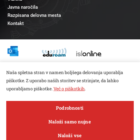
Javna naročila
Razpisana delovna mesta
Kontakt
Odnosi z javnostmi
Naša spletna stran v namen boljšega delovanja uporablja
pr@fs.uni-lj.si
piškotke. Z uporabo naših storitev se strinjate, da lahko
uporabljamo piškotke.
Več o piškotkih
.
Open toolbar
Podrobnosti
© copyright 2026, Vse pravice pridržane
MENI
Naloži samo nujne
Varstvo zasebnosti in piškotkov
Naloži vse
Sledi nam na