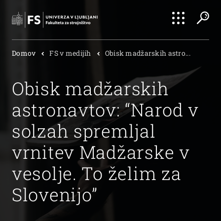
Išči
Domov
FS v medijih
Obisk madžarskih astro...
Išči
Obisk madžarskih
astronavtov: “Narod v
solzah spremljal
vrnitev Madžarske v
vesolje. To želim za
Slovenijo”