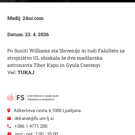
Medij: 24ur.com
Datum: 23. 4. 2026
Po Suniti Williams sta Slovenijo in tudi Falulteto za
strojništvo UL obiskala še dva madžarska
astronavta Tibor Kapu in Gyula Cserenyi.
Več:
TUKAJ
Aškerčeva cesta 6,1000 Ljubljana
dekanat@fs.uni-lj.si
+386 1 4771 200
pon - pet: 7.00 - 20.00