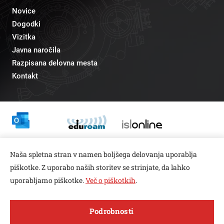
Novice
Dogodki
Vizitka
Javna naročila
Razpisana delovna mesta
Kontakt
Odnosi z javnostmi
Naša spletna stran v namen boljšega delovanja uporablja
pr@fs.uni-lj.si
piškotke. Z uporabo naših storitev se strinjate, da lahko
uporabljamo piškotke.
Več o piškotkih
.
Open toolbar
Podrobnosti
© copyright 2026, Vse pravice pridržane
MENI