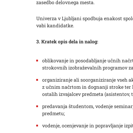
zasedbo delovnega mesta.
Univerza v Ljubljani spodbuja enakost spolo
vabi kandidatke.
3. Kratek opis dela in nalog:
oblikovanje in posodabljanje učnih načrt
strokovnih izobraževalnih programov z
organiziranje ali soorganiziranje vseh 
z učnim načrtom in dognanji stroke ter
ostalih izvajalcev predmeta (asistentov, 
predavanja študentom, vodenje seminarj
Išči
predmetu;
vodenje, ocenjevanje in popravljanje izpi