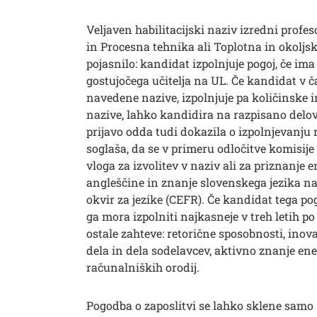
Veljaven habilitacijski naziv izredni profes
in Procesna tehnika ali Toplotna in okoljsk
pojasnilo: kandidat izpolnjuje pogoj, če ima
gostujočega učitelja na UL. Če kandidat v č
navedene nazive, izpolnjuje pa količinske i
nazive, lahko kandidira na razpisano delo
prijavo odda tudi dokazila o izpolnjevanju n
soglaša, da se v primeru odločitve komisije 
vloga za izvolitev v naziv ali za priznanje
angleščine in znanje slovenskega jezika na
okvir za jezike (CEFR). Če kandidat tega pog
ga mora izpolniti najkasneje v treh letih p
ostale zahteve: retorične sposobnosti, inov
dela in dela sodelavcev, aktivno znanje en
računalniških orodij.
Pogodba o zaposlitvi se lahko sklene samo 