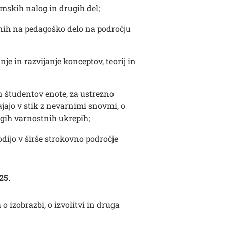
mskih nalog in drugih del;
anih na pedagoško delo na področju
e in razvijanje konceptov, teorij in
n študentov enote, za ustrezno
ajajo v stik z nevarnimi snovmi, o
gih varnostnih ukrepih;
odijo v širše strokovno področje
25.
o izobrazbi, o izvolitvi in druga