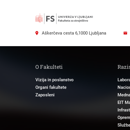
Aškerčeva cesta 6,1000 Ljubljana
O Fakulteti
Razi
Vizija in poslanstvo
Labora
Organi fakultete
Nacion
Zaposleni
Mednar
EIT M
Infras
Opre
Služba