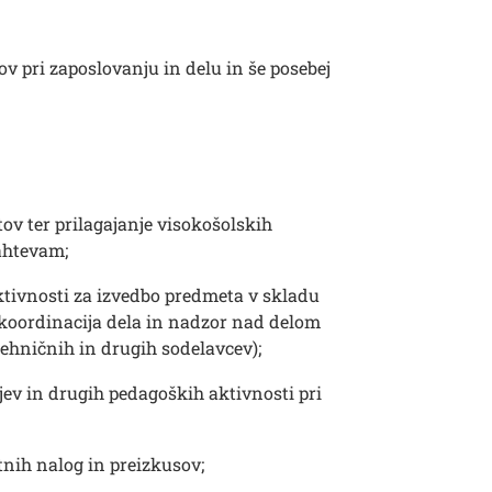
v pri zaposlovanju in delu in še posebej
ov ter prilagajanje visokošolskih
ahtevam;
aktivnosti za izvedbo predmeta v skladu
 koordinacija dela in nadzor nad delom
tehničnih in drugih sodelavcev);
ev in drugih pedagoških aktivnosti pri
tnih nalog in preizkusov;