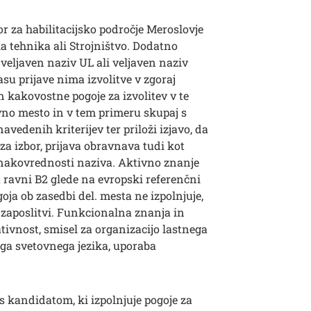
or za habilitacijsko področje Meroslovje
a tehnika ali Strojništvo. Dodatno
 veljaven naziv UL ali veljaven naziv
asu prijave nima izvolitve v zgoraj
n kakovostne pogoje za izvolitev v te
vno mesto in v tem primeru skupaj s
avedenih kriterijev ter priloži izjavo, da
za izbor, prijava obravnava tudi kot
 enakovrednosti naziva. Aktivno znanje
 ravni B2 glede na evropski referenčni
oja ob zasedbi del. mesta ne izpolnjuje,
o zaposlitvi. Funkcionalna znanja in
ativnost, smisel za organizacijo lastnega
ega svetovnega jezika, uporaba
s kandidatom, ki izpolnjuje pogoje za