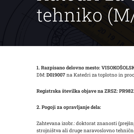
tehniko (M
1. Razpisano delovno mesto:
VISOKOŠOLSK
DM:
D019007
na Katedri za toplotno in pr
Registrska številka objave na ZRSZ: PR982
2. Pogoji za opravljanje dela:
Zahtevana izobr.: doktorat znanosti (prejšnj
strojništva ali druge naravoslovno tehničn