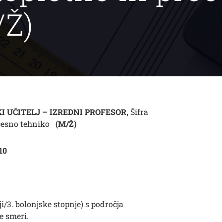
/Ž)
I UČITELJ – IZREDNI PROFESOR,
Šifra
ocesno tehniko
(M/Ž)
10
i/3. bolonjske stopnje) s področja
e smeri.