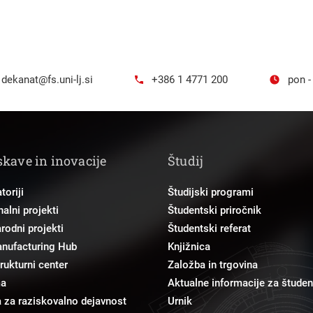
dekanat@fs.uni-lj.si
+386 1 4771 200
pon -
skave in inovacije
Študij
toriji
Študijski programi
alni projekti
Študentski priročnik
odni projekti
Študentski referat
anufacturing Hub
Knjižnica
trukturni center
Založba in trgovina
ma
Aktualne informacije za študen
 za raziskovalno dejavnost
Urnik