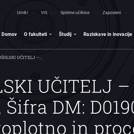
Urniki
VIS
Spletne učilnice
Zaposleni
Domov
O fakulteti
Študij
Raziskave in inovacije
ŠOLSKI UČITELJ –...
SKI UČITELJ –
Šifra DM: D019
toplotno in pro