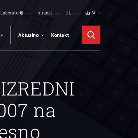
Laboratoriji
Intranet
UL
SL
Aktualno
Kontakt
 IZREDNI
007 na
cesno