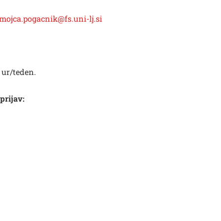
mojca.pogacnik@fs.uni-lj.si
 ur/teden.
prijav: