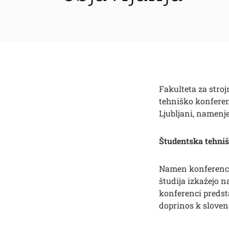
Fakulteta za stroj
tehniško konferen
Ljubljani, namenj
Študentska tehnišk
Namen konference 
študija izkažejo 
konferenci predsta
doprinos k sloven