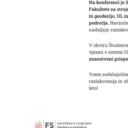
Na konferenci je 
Fakultete za stroj
in geodezijo, UL i
področja.
Navzoče 
nadaljnjo razisko
Išči
V okviru Študents
vpisan v sistem C
znanstveni prispe
Vsem sodelujočim 
raziskovanja in o
leto!