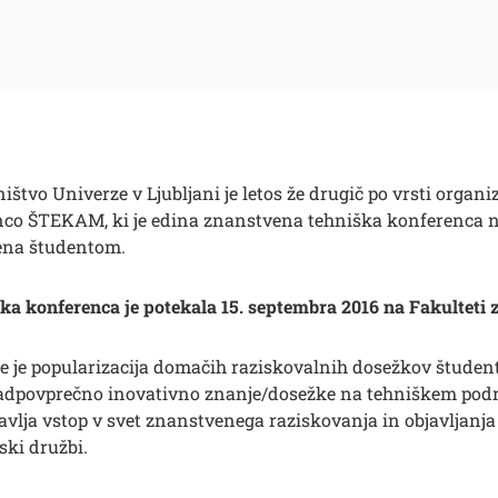
ništvo Univerze v Ljubljani je letos že drugič po vrsti organ
co ŠTEKAM, ki je edina znanstvena tehniška konferenca n
ena študentom.
a konferenca je potekala 15. septembra 2016 na Fakulteti z
je popularizacija domačih raziskovalnih dosežkov študento
nadpovprečno inovativno znanje/dosežke na tehniškem podr
vlja vstop v svet znanstvenega raziskovanja in objavljanja
ski družbi.