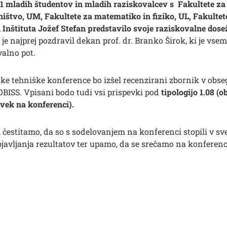
31 mladih študentov in mladih raziskovalcev s Fakultete za 
ništvo, UM, Fakultete za matematiko in fiziko, UL, Fakulte
n Inštituta Jožef Stefan predstavilo svoje raziskovalne dos
je najprej pozdravil dekan prof. dr. Branko Širok, ki je vse
valno pot.
ke tehniške konference bo izšel recenzirani zbornik v obseg
OBISS. Vpisani bodo tudi vsi prispevki pod
tipologijo 1.08 (o
vek na konferenci).
čestitamo, da so s sodelovanjem na konferenci stopili v s
bjavljanja rezultatov ter upamo, da se srečamo na konferenc