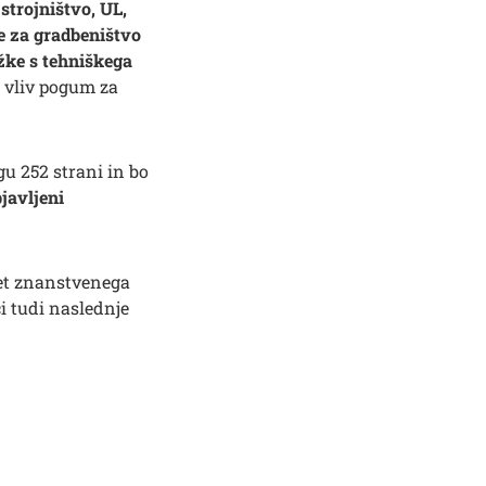
strojništvo, UL,
te za gradbeništvo
ežke s tehniškega
m vliv pogum za
Išči
u 252 strani in bo
bjavljeni
vet znanstvenega
i tudi naslednje