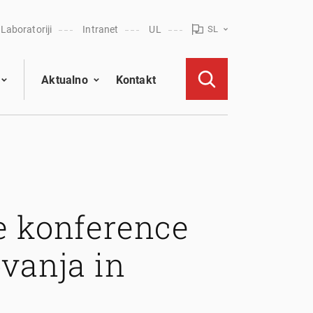
Laboratoriji
Intranet
UL
SL
Aktualno
Kontakt
e konference
ovanja in