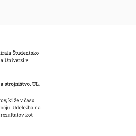
izirala Študentsko
a Univerzi v
a strojništvo, UL.
v, ki že v času
očju. Udeležba na
 rezultatov kot