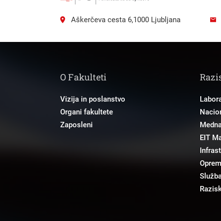
Aškerčeva cesta 6,1000 Ljubljana
O Fakulteti
Razi
Vizija in poslanstvo
Labora
Organi fakultete
Nacion
Zaposleni
Mednar
EIT M
Infras
Opre
Služba
Razisk