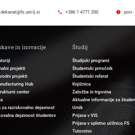
dekanat@fs.uni-lj.si
+386 1 4771 200
pon -
skave in inovacije
Študij
toriji
Študijski programi
alni projekti
Študentski priročnik
odni projekti
Študentski referat
anufacturing Hub
Knjižnica
trukturni center
Založba in trgovina
ma
Aktualne informacije za študen
 za raziskovalno dejavnost
Urnik
ovalna dejavnost študentov
Prijava v VIS
Prijava v spletno učilnico FS
Tutorstvo