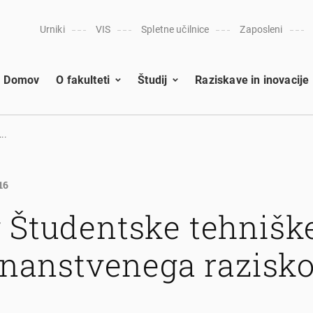
Urniki
VIS
Spletne učilnice
Zaposleni
Domov
O fakulteti
Študij
Raziskave in inovacije
..
16
 Študentske tehnišk
 znanstvenega razisk