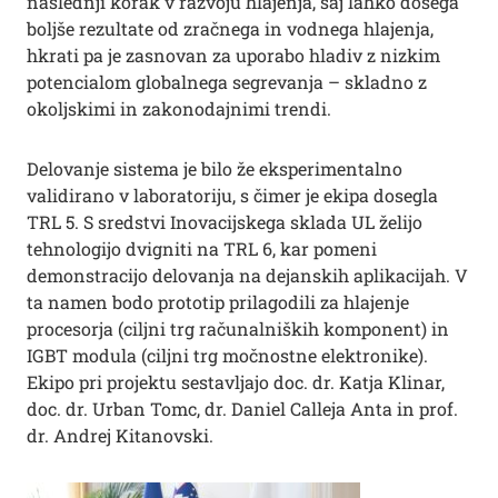
naslednji korak v razvoju hlajenja, saj lahko dosega
boljše rezultate od zračnega in vodnega hlajenja,
hkrati pa je zasnovan za uporabo hladiv z nizkim
potencialom globalnega segrevanja – skladno z
okoljskimi in zakonodajnimi trendi.
Delovanje sistema je bilo že eksperimentalno
validirano v laboratoriju, s čimer je ekipa dosegla
TRL 5. S sredstvi Inovacijskega sklada UL želijo
tehnologijo dvigniti na TRL 6, kar pomeni
demonstracijo delovanja na dejanskih aplikacijah. V
ta namen bodo prototip prilagodili za hlajenje
procesorja (ciljni trg računalniških komponent) in
IGBT modula (ciljni trg močnostne elektronike).
Ekipo pri projektu sestavljajo doc. dr. Katja Klinar,
doc. dr. Urban Tomc, dr. Daniel Calleja Anta in prof.
dr. Andrej Kitanovski.