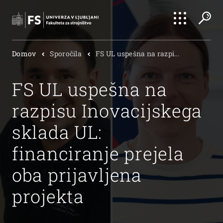
Išči
Domov
Sporočila
FS UL uspešna na razpi...
Išči
FS UL uspešna na
razpisu Inovacijskega
sklada UL:
financiranje prejela
oba prijavljena
projekta