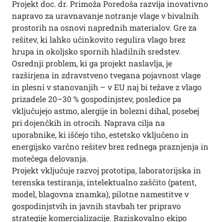
Projekt doc. dr. Primoža Poredoša razvija inovativno
napravo za uravnavanje notranje vlage v bivalnih
prostorih na osnovi naprednih materialov. Gre za
rešitev, ki lahko učinkovito regulira vlago brez
hrupa in okoljsko spornih hladilnih sredstev.
Osrednji problem, ki ga projekt naslavlja, je
razširjena in zdravstveno tvegana pojavnost vlage
in plesni v stanovanjih – v EU naj bi težave z vlago
prizadele 20–30 % gospodinjstev, posledice pa
vključujejo astmo, alergije in bolezni dihal, posebej
pri dojenčkih in otrocih. Naprava cilja na
uporabnike, ki iščejo tiho, estetsko vključeno in
energijsko varčno rešitev brez rednega praznjenja in
motečega delovanja.
Projekt vključuje razvoj prototipa, laboratorijska in
terenska testiranja, intelektualno zaščito (patent,
model, blagovna znamka), pilotne namestitve v
gospodinjstvih in javnih stavbah ter pripravo
strategije komercializacije. Raziskovalno ekipo