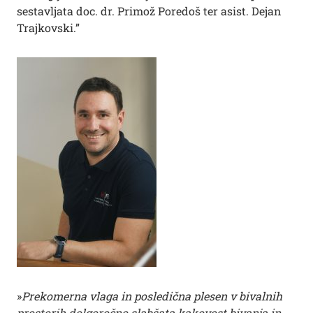
sestavljata doc. dr. Primož Poredoš ter asist. Dejan
Trajkovski.”
»
Prekomerna vlaga in posledična plesen v bivalnih
prostorih dolgoročno slabšata kakovost bivanja in