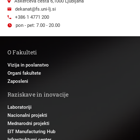
Aškerčeva cesta 6,1000 Ljubljana
dekanat@fs.uni-lj.si
+386 1 4771 200
pon - pet: 7.00 - 20.00
O Fakulteti
Vizija in poslanstvo
Organi fakultete
Zaposleni
Raziskave in inovacije
Laboratoriji
Nacionalni projekti
Mednarodni projekti
EIT Manufacturing Hub
Infrastrukturni center