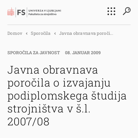
Išči
Domov
Sporočila
Javna obravnava poroči...
Išči
SPOROČILA ZA JAVNOST
08. JANUAR 2009
Javna obravnava
poročila o izvajanju
podiplomskega študija
strojništva v š.l.
2007/08