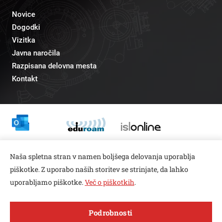
Novice
Dogodki
Vizitka
Javna naročila
Razpisana delovna mesta
Kontakt
Odnosi z javnostmi
Naša spletna stran v namen boljšega delovanja uporablja
pr@fs.uni-lj.si
piškotke. Z uporabo naših storitev se strinjate, da lahko
uporabljamo piškotke.
Več o piškotkih
.
Open toolbar
Podrobnosti