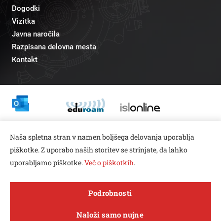
Dogodki
Vizitka
Javna naročila
Razpisana delovna mesta
Kontakt
Odnosi z javnostmi
Naša spletna stran v namen boljšega delovanja uporablja
pr@fs.uni-lj.si
piškotke. Z uporabo naših storitev se strinjate, da lahko
uporabljamo piškotke.
Več o piškotkih
.
Open toolbar
Podrobnosti
© copyright 2026, Vse pravice pridržane
MENI
Naloži samo nujne