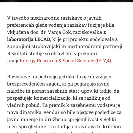
V izvedbo mednarodne raziskave o javnih
preferencah glede vodenja raziskav fuzije je bila
vključena doc. dr. Vanja Čok, raziskovalka
z
laboratorija LECAD
, ki je pri projektu sodelovala z
zunanjimi strokovnjaki in mednarodnimi partnerji.
Rezultati študije so objavljeni v priznani
reviji
Energy Research & Social Science (IF: 7,4)
.
Raziskave na področju jedrske fuzije doživljajo
brezprecedenčen zagon, ki ga poganjajo javne
naložbe in porast zasebnih start-upov, ki trdijo, da
pospešujejo komercializacijo, ki se razlikuje od
vladnih pobud. Ta premik k zasebnemu vodstvu je
nova dinamika, vendar so bile njegove posledice za
javno mnenje in družbeno sprejemljivost v veliki
meri spregledane. Ta študija obravnava to kritično