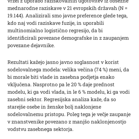
vrzel z uporabo raziskovalnih ugotovitev iz obsežne
mednarodne raziskave v 21 evropskih državah (N =
19.144). Analizirali smo javne preference glede tega,
kdo naj vodi raziskave fuzije, in uporabili
multinomialno logistično regresijo, da bi
identificirali povezane demografske in z zaupanjem
povezane dejavnike.
Rezultati kažejo jasno javno soglasnost v korist
sodelovalnega modela: velika večina (74 %) meni, da
bi morale biti vlade in zasebna podjetja enako
vključena. Nasprotno pa le 20 % daje prednost
modelu, ki ga vodi vlada, in le 6 % modelu, ki ga vodi
zasebni sektor. Regresijska analiza kaže, da so
starejše osebe in ženske bolj naklonjene
sodelovalnemu pristopu. Poleg tega je večje zaupanje
v znanstvenike povezano z manjšo naklonjenostjo
vodstvu zasebnega sektorja.