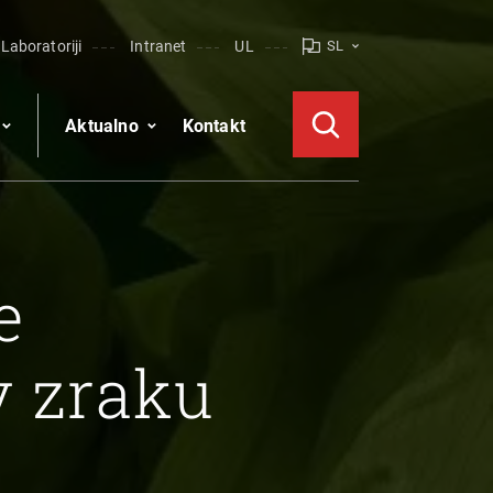
Laboratoriji
Intranet
UL
SL
Aktualno
Kontakt
e
v zraku