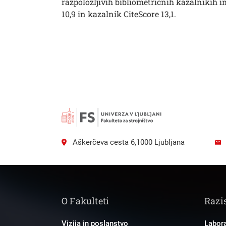
razpoložljivih bibliometričnih kazalnikih i
10,9 in kazalnik CiteScore 13,1.
Aškerčeva cesta 6,1000 Ljubljana
O Fakulteti
Razi
Vizija in poslanstvo
Labora