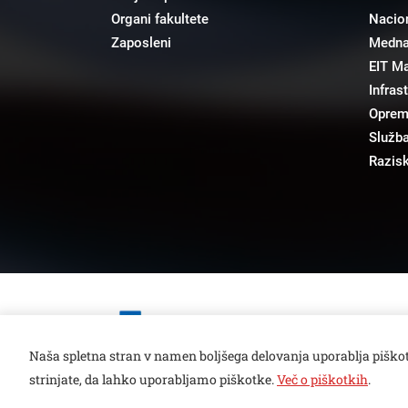
Organi fakultete
Nacion
Zaposleni
Mednar
EIT M
Infras
Opre
Služba
Razisk
Open toolbar
Naša spletna stran v namen boljšega delovanja uporablja piškot
strinjate, da lahko uporabljamo piškotke.
Več o piškotkih
.