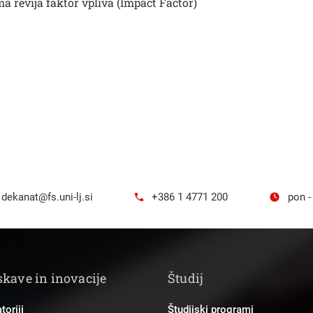
ma revija faktor vpliva (Impact Factor)
dekanat@fs.uni-lj.si
+386 1 4771 200
pon -
skave in inovacije
Študij
toriji
Študijski programi