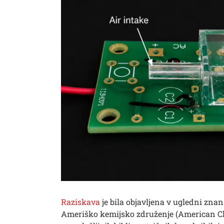
Išči
Raziskava
je bila objavljena v ugledni znans
Ameriško kemijsko združenje (American Ch