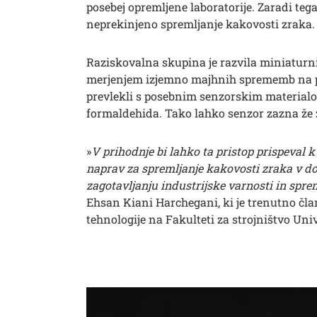
posebej opremljene laboratorije. Zaradi teg
neprekinjeno spremljanje kakovosti zraka.
Raziskovalna skupina je razvila miniaturni
merjenjem izjemno majhnih sprememb na p
prevlekli s posebnim senzorskim materialo
formaldehida. Tako lahko senzor zazna že z
»
V prihodnje bi lahko ta pristop prispeval
naprav za spremljanje kakovosti zraka v do
zagotavljanju industrijske varnosti in sprem
Ehsan Kiani Harchegani, ki je trenutno čla
tehnologije na Fakulteti za strojništvo Univ