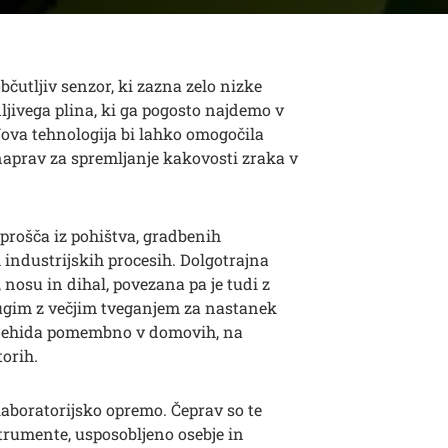
bčutljiv senzor, ki zazna zelo nizke
jivega plina, ki ga pogosto najdemo v
 Nova tehnologija bi lahko omogočila
 naprav za spremljanje kakovosti zraka v
sprošča iz pohištva, gradbenih
h industrijskih procesih. Dolgotrajna
 nosu in dihal, povezana pa je tudi z
ugim z večjim tveganjem za nastanek
aldehida pomembno v domovih, na
torih.
aboratorijsko opremo. Čeprav so te
trumente, usposobljeno osebje in