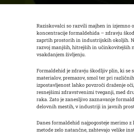
Raziskovalci so razvili majhen in izjemno o
koncentracije formaldehida – zdravju škodl
zaprtih prostorih in industrijskih okoljih.
razvoj manjših, hitrejših in učinkovitejših
vsakdanjem življenju.
Formaldehid je zdravju škodljiv plin, ki se 
materialov, premazov, smol ter pri različni
izpostavljenost lahko povzroči draženje oči,
resnejšimi zdravstvenimi tveganji, med dr
raka. Zato je zanesljivo zaznavanje form
delovnih mestih, v industriji in javnih pros
Danes formaldehid najpogosteje merimo z l
metode zelo natančne, zahtevajo velike ins