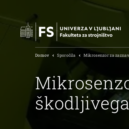
Domov
Sporočila
Mikrosenzor za zaznava
Mikrosenzo
škodljiveg