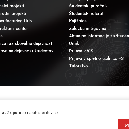
alni projekti
Študentski priročnik
odni projekti
Študentski referat
anufacturing Hub
Knjižnica
trukturni center
Založba in trgovina
ma
Aktualne informacije za študen
 za raziskovalno dejavnost
Urnik
ovalna dejavnost študentov
Prijava v VIS
Prijava v spletno učilnico FS
Tutorstvo
pr@fs.uni-lj.si
Odnosi z javnostmi
ke. Z uporabo naših storitev se
P