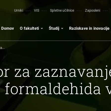
Urniki
VIS
Spletne učilnice
Zaposleni
Domov
O fakulteti
Študij
Raziskave in inovacije
...
r za zaznavanj
a formaldehida 