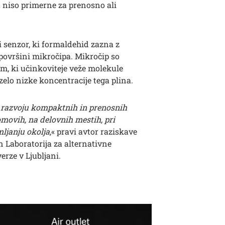
a niso primerne za prenosno ali
 senzor, ki formaldehid zazna z
ovršini mikročipa. Mikročip so
m, ki učinkoviteje veže molekule
elo nizke koncentracije tega plina.
 k razvoju kompaktnih in prenosnih
movih, na delovnih mestih, pri
ljanju okolja,
« pravi avtor raziskave
n Laboratorija za alternativne
erze v Ljubljani.