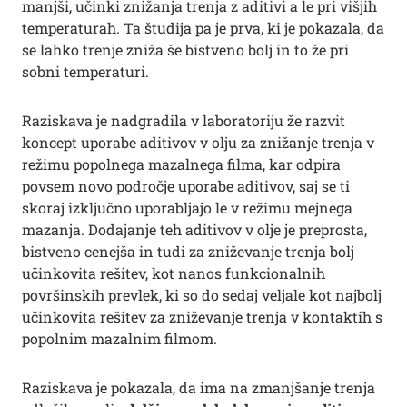
manjši, učinki znižanja trenja z aditivi a le pri višjih
temperaturah. Ta študija pa je prva, ki je pokazala, da
se lahko trenje zniža še bistveno bolj in to že pri
sobni temperaturi.
Raziskava je nadgradila v laboratoriju že razvit
koncept uporabe aditivov v olju za znižanje trenja v
režimu popolnega mazalnega filma, kar odpira
povsem novo področje uporabe aditivov, saj se ti
skoraj izključno uporabljajo le v režimu mejnega
mazanja. Dodajanje teh aditivov v olje je preprosta,
bistveno cenejša in tudi za zniževanje trenja bolj
učinkovita rešitev, kot nanos funkcionalnih
površinskih prevlek, ki so do sedaj veljale kot najbolj
učinkovita rešitev za zniževanje trenja v kontaktih s
popolnim mazalnim filmom.
Raziskava je pokazala, da ima na zmanjšanje trenja