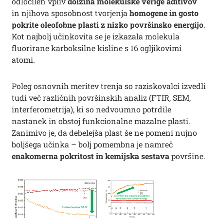
odločilen vpliv
dolžina molekulske verige aditivov
in njihova sposobnost tvorjenja
homogene in gosto
pokrite oleofobne plasti z nizko površinsko energijo
.
Kot najbolj učinkovita se je izkazala molekula
fluorirane karboksilne kisline s 16 ogljikovimi
atomi.
Poleg osnovnih meritev trenja so raziskovalci izvedli
tudi več različnih površinskih analiz (FTIR, SEM,
interferometrija), ki so nedvoumno potrdile
nastanek in obstoj funkcionalne mazalne plasti.
Zanimivo je, da debelejša plast še ne pomeni nujno
boljšega učinka – bolj pomembna je namreč
enakomerna pokritost in kemijska sestava
površine.