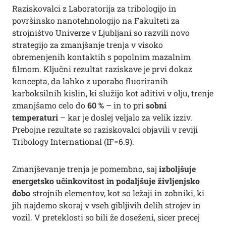
Raziskovalci z Laboratorija za tribologijo in
površinsko nanotehnologijo na Fakulteti za
strojništvo Univerze v Ljubljani so razvili novo
strategijo za zmanjšanje trenja v visoko
obremenjenih kontaktih s popolnim mazalnim
filmom. Ključni rezultat raziskave je prvi dokaz
koncepta, da lahko z uporabo fluoriranih
karboksilnih kislin, ki služijo kot aditivi v olju, trenje
zmanjšamo celo do
60 %
– in to pri
sobni
temperaturi
– kar je doslej veljalo za velik izziv.
Prebojne rezultate so raziskovalci objavili v reviji
Tribology International (IF=6.9).
Zmanjševanje trenja je pomembno, saj
izboljšuje
energetsko učinkovitost in podaljšuje življenjsko
dobo
strojnih elementov, kot so ležaji in zobniki, ki
jih najdemo skoraj v vseh gibljivih delih strojev in
vozil. V preteklosti so bili že doseženi, sicer precej