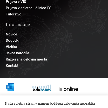
Prijava v VIS
Prijava v spletno učilnico FS
Tutorstvo
Informacije
Novice
Dogodki
Vizitka
Javna naročila
Razpisana delovna mesta
Kontakt
Odnosi z javnostmi
Naša spletna stran v namen boljšega delovanja uporablja
pr@fs.uni-lj.si