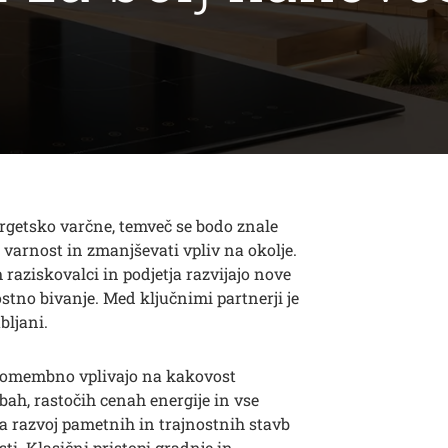
rgetsko varčne, temveč se bodo znale
 varnost in zmanjševati vpliv na okolje.
 raziskovalci in podjetja razvijajo nove
stno bivanje. Med ključnimi partnerji je
bljani.
n pomembno vplivajo na kakovost
bah, rastočih cenah energije in vse
a razvoj pametnih in trajnostnih stavb
i. Klasični pristopi gradnje in