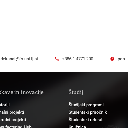
dekanat@fs.uni-lj.si
+386 1 4771 200
pon -
skave in inovacije
Študij
toriji
Študijski programi
alni projekti
Študentski priročnik
odni projekti
Študentski referat
anufacturing Hub
Knjižnica