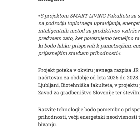
»
S projektom SMART-LIVING Fakulteta za st
na področju toplotnega upravljanja, energe
inteligentnih metod za prediktivno vzdrže
predvsem zato, ker povezujemo temeljno raz
ki bodo lahko prispevali k pametnejšim, en
prijaznejšim stavbam prihodnosti
.«
Išči
Projekt poteka v okviru javnega razpisa J
načrtovan za obdobje od leta 2026 do 2028.
Ljubljani, Biotehniška fakulteta, v projektu
Zavod za gradbeništvo Slovenije ter številni
Razvite tehnologije bodo pomembno prispev
prihodnosti, večji energetski neodvisnost
bivanju.