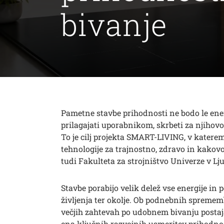
bivanje
Pametne stavbe prihodnosti ne bodo le ene
prilagajati uporabnikom, skrbeti za njihovo
To je cilj projekta SMART-LIVING, v katerem
tehnologije za trajnostno, zdravo in kakovo
tudi Fakulteta za strojništvo Univerze v Lju
Stavbe porabijo velik delež vse energije i
življenja ter okolje. Ob podnebnih spremem
večjih zahtevah po udobnem bivanju postaj
ena ključnih razvojnih usmeritev prihodnost