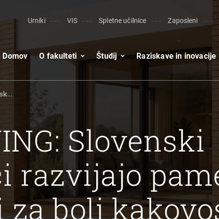
Urniki
VIS
Spletne učilnice
Zaposleni
Domov
O fakulteti
Študij
Raziskave in inovacije
k...
NG: Slovenski
i razvijajo pam
i za bolj kakovo