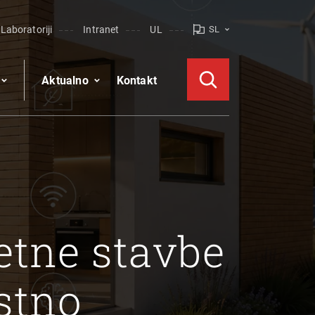
Laboratoriji
Intranet
UL
SL
Aktualno
Kontakt
etne stavbe
stno