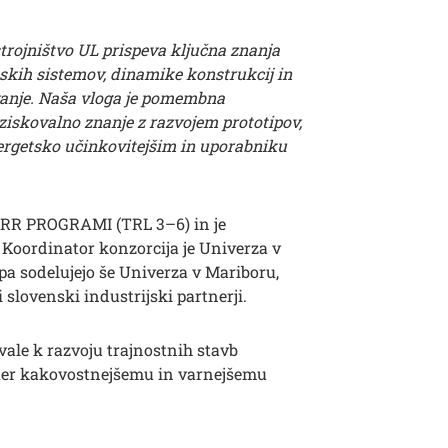
rojništvo UL prispeva ključna znanja
tskih sistemov, dinamike konstrukcij in
vanje. Naša vloga je pomembna
iskovalno znanje z razvojem prototipov,
ergetsko učinkovitejšim in uporabniku
R RR PROGRAMI (TRL 3–6) in je
 Koordinator konzorcija je Univerza v
 pa sodelujejo še Univerza v Mariboru,
 slovenski industrijski partnerji.
ale k razvoju trajnostnih stavb
i ter kakovostnejšemu in varnejšemu