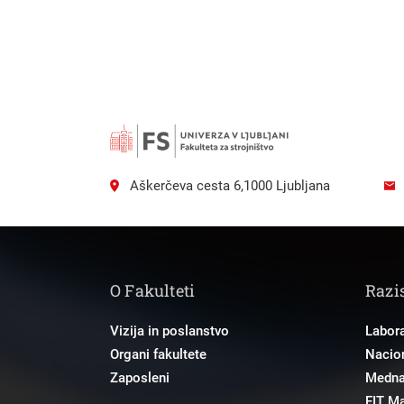
Aškerčeva cesta 6,1000 Ljubljana
O Fakulteti
Razi
Vizija in poslanstvo
Labora
Organi fakultete
Nacion
Zaposleni
Mednar
EIT M