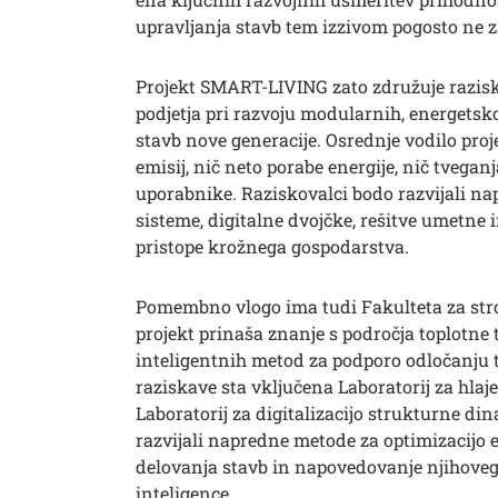
upravljanja stavb tem izzivom pogosto ne z
Projekt SMART-LIVING zato združuje razis
podjetja pri razvoju modularnih, energetsk
stavb nove generacije. Osrednje vodilo proje
emisij, nič neto porabe energije, nič tveganj
uporabnike. Raziskovalci bodo razvijali n
sisteme, digitalne dvojčke, rešitve umetne 
pristope krožnega gospodarstva.
Pomembno vlogo ima tudi Fakulteta za stroj
projekt prinaša znanje s področja toplotne 
inteligentnih metod za podporo odločanju 
raziskave sta vključena Laboratorij za hlaj
Laboratorij za digitalizacijo strukturne di
razvijali napredne metode za optimizacijo 
delovanja stavb in napovedovanje njihove
inteligence.