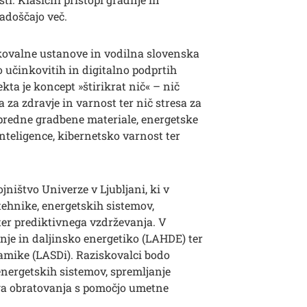
adoščajo več.
kovalne ustanove in vodilna slovenska
o učinkovitih in digitalno podprtih
kta je koncept »štirikrat nič« – nič
a za zdravje in varnost ter nič stresa za
apredne gradbene materiale, energetske
inteligence, kibernetsko varnost ter
ništvo Univerze v Ljubljani, ki v
tehnike, energetskih sistemov,
ter prediktivnega vzdrževanja. V
enje in daljinsko energetiko (LAHDE) ter
namike (LASDi). Raziskovalci bodo
energetskih sistemov, spremljanje
ga obratovanja s pomočjo umetne