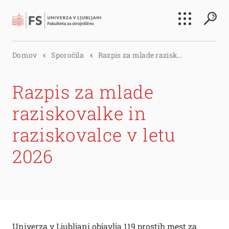
Išči
Domov
Sporočila
Razpis za mlade razisk...
Išči
Razpis za mlade
raziskovalke in
raziskovalce v letu
2026
Univerza v Ljubljani objavlja 119 prostih mest za