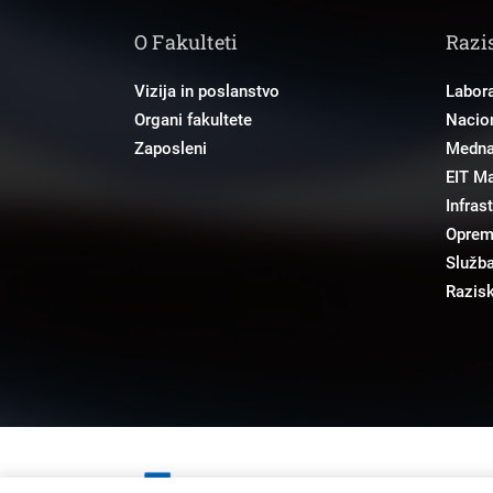
O Fakulteti
Razi
Vizija in poslanstvo
Labora
Organi fakultete
Nacion
Zaposleni
Mednar
EIT M
Infras
Opre
Služba
Razisk