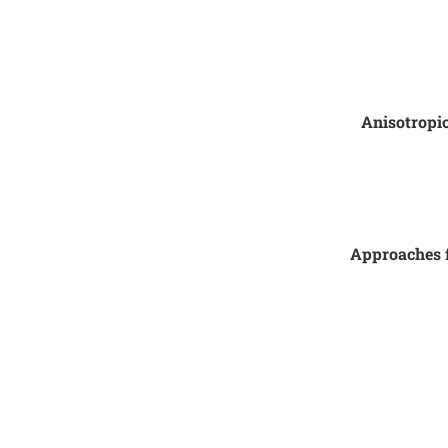
Išči
Anisotropic
Approaches fo