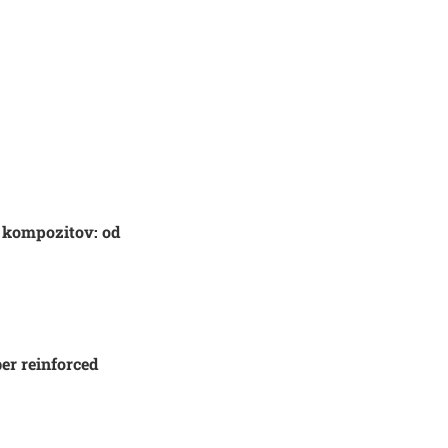
h kompozitov: od
ber reinforced