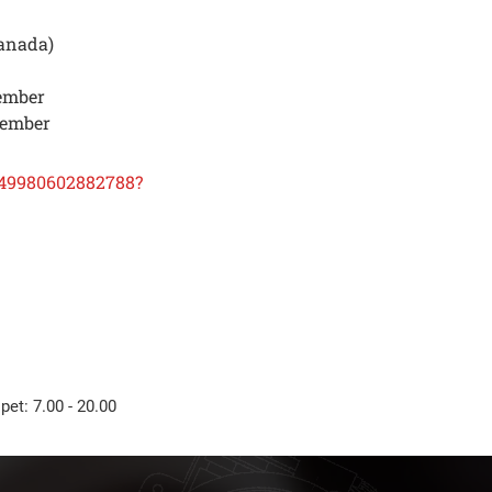
Canada)
member
member
349980602882788?
 pet: 7.00 - 20.00