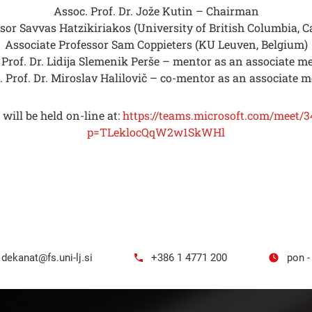
Assoc. Prof. Dr. Jože Kutin – Chairman
sor Savvas Hatzikiriakos (University of British Columbia, 
Associate Professor Sam Coppieters (KU Leuven, Belgium)
 Prof. Dr. Lidija Slemenik Perše – mentor as an associate 
. Prof. Dr. Miroslav Halilovič – co-mentor as an associate 
will be held on-line at:
https://teams.microsoft.com/meet/
p=TLeklocQqW2w1SkWHl
dekanat@fs.uni-lj.si
+386 1 4771 200
pon -