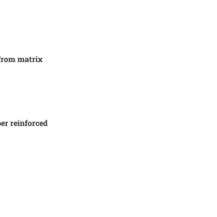
Išči
 from matrix
ber reinforced