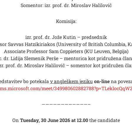
Somentor: izr. prof. dr. Miroslav Halilovič
Komisija:
izr. prof. dr. Jože Kutin – predsednik
sor Savvas Hatzikiriakos (University of British Columbia, 
Associate Professor Sam Coppieters (KU Leuven, Belgija)
. dr. Lidija Slemenik Perše – mentorica kot pridružena čla
zr. prof. dr. Miroslav Halilovič – somentor kot pridružen čl
edstavitev bo potekala
v angleškem jeziku
on-line
na poveza
teams.microsoft.com/meet/349980602882788?p=TLeklocQq
————————————–
On
Tuesday, 30 June 2026 at 12.00
the candidate