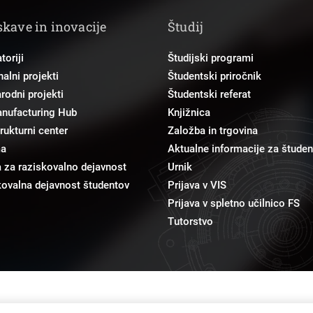
skave in inovacije
Študij
toriji
Študijski programi
alni projekti
Študentski priročnik
odni projekti
Študentski referat
anufacturing Hub
Knjižnica
trukturni center
Založba in trgovina
ma
Aktualne informacije za študen
 za raziskovalno dejavnost
Urnik
ovalna dejavnost študentov
Prijava v VIS
Prijava v spletno učilnico FS
Tutorstvo
pr@fs.uni-lj.si
Odnosi z javnostmi