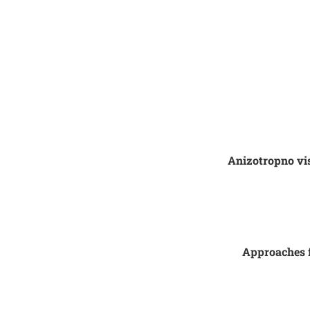
Anizotropno vis
Approaches fo