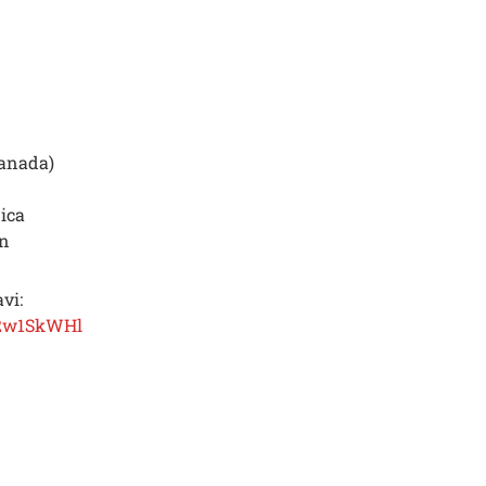
Kanada)
nica
an
vi:
W2w1SkWHl