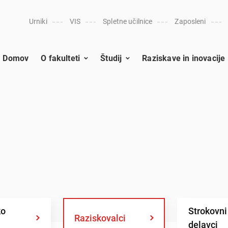
Urniki
VIS
Spletne učilnice
Zaposleni
Domov
O fakulteti
Študij
Raziskave in inovacije
ko
Strokovni
Raziskovalci
delavci