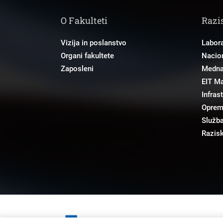
O Fakulteti
Razi
Vizija in poslanstvo
Labora
Organi fakultete
Nacion
Zaposleni
Mednar
EIT M
Infras
Opre
Služba
Razisk