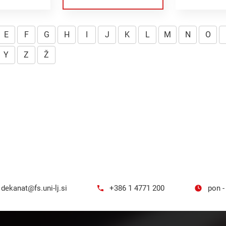
E
F
G
H
I
J
K
L
M
N
O
Y
Z
Ž
dekanat@fs.uni-lj.si
+386 1 4771 200
pon -