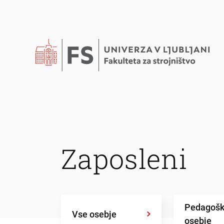
Zaposleni
Pedagoš
Vse osebje
osebje