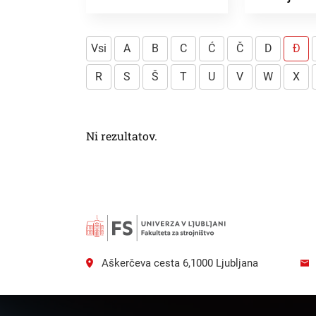
Vsi
A
B
C
Ć
Č
D
Đ
R
S
Š
T
U
V
W
X
Ni rezultatov.
Išči
Aškerčeva cesta 6,1000 Ljubljana