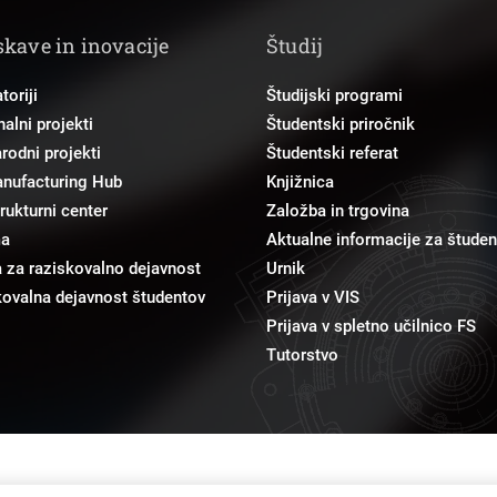
skave in inovacije
Študij
toriji
Študijski programi
alni projekti
Študentski priročnik
odni projekti
Študentski referat
anufacturing Hub
Knjižnica
trukturni center
Založba in trgovina
ma
Aktualne informacije za študen
 za raziskovalno dejavnost
Urnik
ovalna dejavnost študentov
Prijava v VIS
Prijava v spletno učilnico FS
Tutorstvo
pr@fs.uni-lj.si