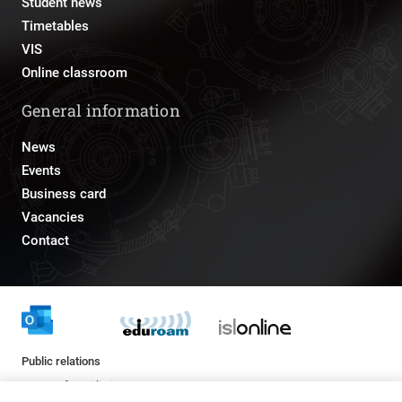
Student news
Timetables
VIS
Online classroom
General information
News
Events
Business card
Vacancies
Contact
Public relations
pr@fs.uni-lj.si