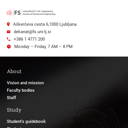
Aškerčeva cesta 6,1000 Ljubljana
dekanat@fs.uni-lj.si
+386 1 4771 200
Monday – Friday, 7 AM – 8 PM
About
Vision and mission
Faculty bodies
Staff
Study
Student's guidebook