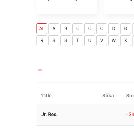
All
A
B
C
Ć
Č
D
Đ
R
S
Š
T
U
V
W
X
-
Title
Slika
Sur
Jr. Res.
- S