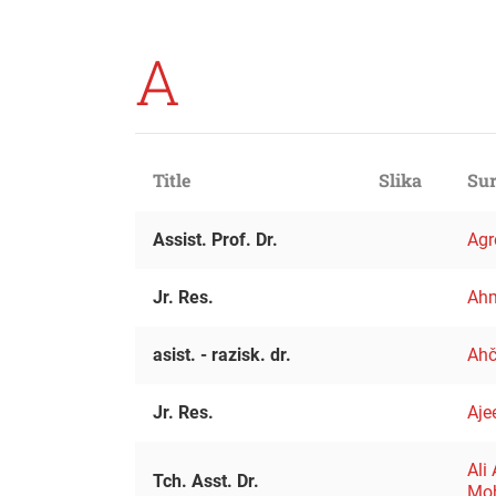
A
Title
Slika
Sur
Assist. Prof. Dr.
Agr
Jr. Res.
Ahm
asist. - razisk. dr.
Ahč
Jr. Res.
Aje
Ali
Tch. Asst. Dr.
Mo