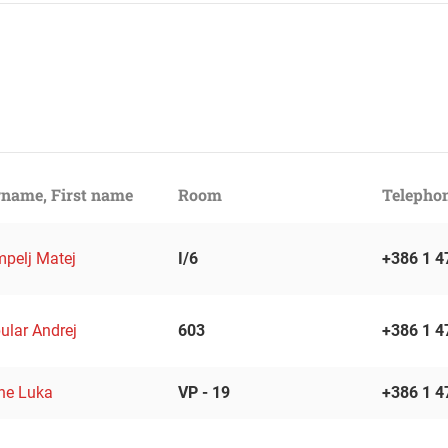
name, First name
Room
Telepho
pelj Matej
I/6
+386 1 4
ular Andrej
603
+386 1 4
ne Luka
VP - 19
+386 1 4