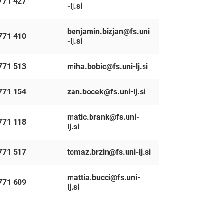
771 427
Submit
-lj.si
benjamin.bizjan@fs.uni
771 410
-lj.si
771 513
miha.bobic@fs.uni-lj.si
771 154
zan.bocek@fs.uni-lj.si
matic.brank@fs.uni-
771 118
lj.si
771 517
tomaz.brzin@fs.uni-lj.si
mattia.bucci@fs.uni-
771 609
lj.si