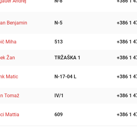
gauer Andrej
N-8
+386 1 4
jan Benjamin
N-5
+386 1 4
ič Miha
513
+386 1 4
ek Žan
TRŽAŠKA 1
+386 1 4
nk Matic
N-17-04 L
+386 1 4
in Tomaž
IV/1
+386 1 4
ci Mattia
609
+386 1 4