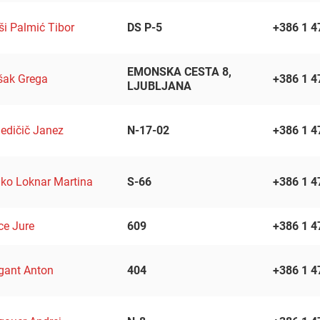
ši Palmić Tibor
DS P-5
+386 1 4
EMONSKA CESTA 8,
šak Grega
+386 1 4
LJUBLJANA
edičič Janez
N-17-02
+386 1 4
ko Loknar Martina
S-66
+386 1 4
ce Jure
609
+386 1 4
gant Anton
404
+386 1 4
h