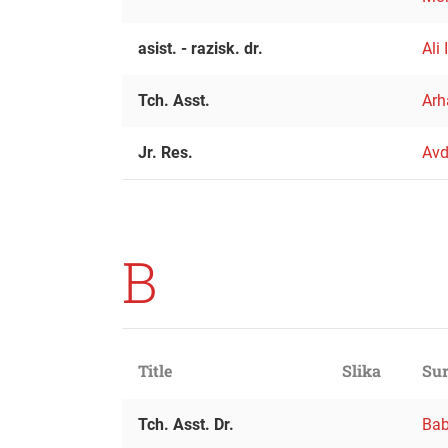
asist. - razisk. dr.
Ali 
Tch. Asst.
Arh
Jr. Res.
Avd
B
Title
Slika
Sur
Tch. Asst. Dr.
Bab