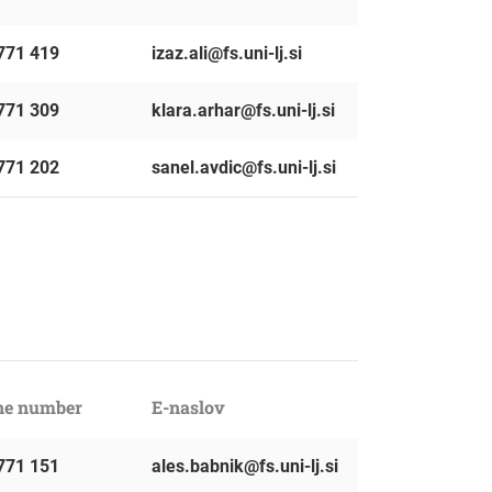
771 419
izaz.ali@fs.uni-lj.si
771 309
klara.arhar@fs.uni-lj.si
771 202
sanel.avdic@fs.uni-lj.si
ne number
E-naslov
771 151
ales.babnik@fs.uni-lj.si