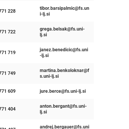
tibor.barsipalmic@fs.un
771 228
i-lj.si
grega.belsak@fs.uni-
771 722
lj.si
janez.benedicic@fs.uni
771 719
-lj.si
martina.benkoloknar@f
771 749
s.uni-lj.si
771 609
jure.berce@fs.uni-lj.si
anton.bergant@fs.uni-
771 404
lj.si
andrej.bergauer@fs.uni