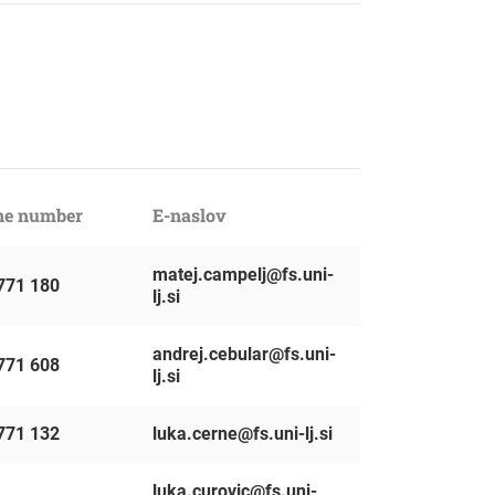
ne number
E-naslov
matej.campelj@fs.uni-
771 180
lj.si
andrej.cebular@fs.uni-
771 608
lj.si
771 132
luka.cerne@fs.uni-lj.si
luka.curovic@fs.uni-