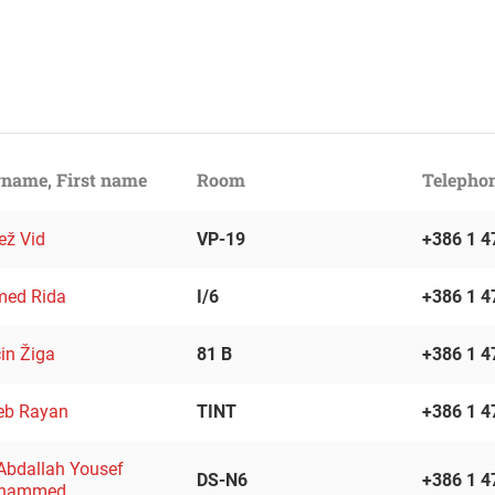
name, First name
Room
Telepho
ež Vid
VP-19
+386 1 4
ed Rida
I/6
+386 1 4
in Žiga
81 B
+386 1 4
eb Rayan
TINT
+386 1 4
 Abdallah Yousef
DS-N6
+386 1 4
hammed