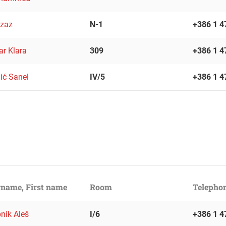
Izaz
N-1
+386 1 4
ar Klara
309
+386 1 4
ić Sanel
IV/5
+386 1 4
name, First name
Room
Telepho
nik Aleš
I/6
+386 1 4