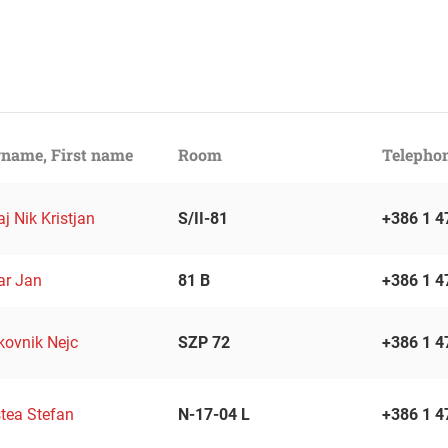
name, First name
Room
Telepho
aj Nik Kristjan
S/II-81
+386 1 4
ar Jan
81 B
+386 1 4
kovnik Nejc
SZP 72
+386 1 4
tea Stefan
N-17-04 L
+386 1 4