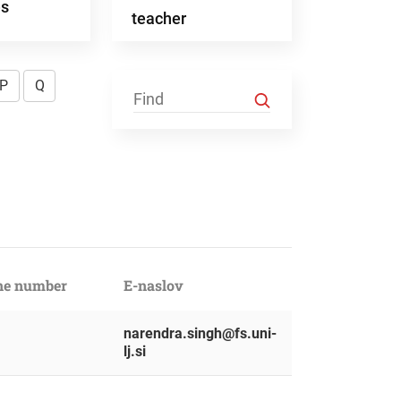
es
teacher
P
Q
ne number
E-naslov
narendra.singh@fs.uni-
lj.si