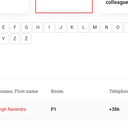
colleagu
E
F
G
H
I
J
K
L
M
N
O
Y
Z
Ž
name, First name
Room
Telepho
ingh Narendra
P1
+386