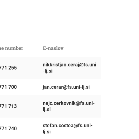
ne number
E-naslov
nikkristjan.ceraj@fs.uni
771 255
-lj.si
771 700
jan.cerar@fs.uni-lj.si
nejc.cerkovnik@fs.uni-
771 713
lj.si
stefan.costea@fs.uni-
771 740
lj.si