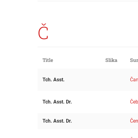
Č
Title
Slika
Sur
Tch. Asst.
Čam
Tch. Asst. Dr.
Čeb
Tch. Asst. Dr.
Čer