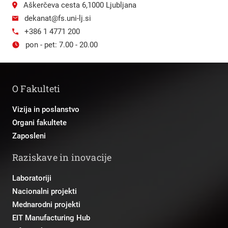
Aškerčeva cesta 6,1000 Ljubljana
dekanat@fs.uni-lj.si
+386 1 4771 200
pon - pet: 7.00 - 20.00
O Fakulteti
Vizija in poslanstvo
Organi fakultete
Zaposleni
Raziskave in inovacije
Laboratoriji
Nacionalni projekti
Mednarodni projekti
EIT Manufacturing Hub