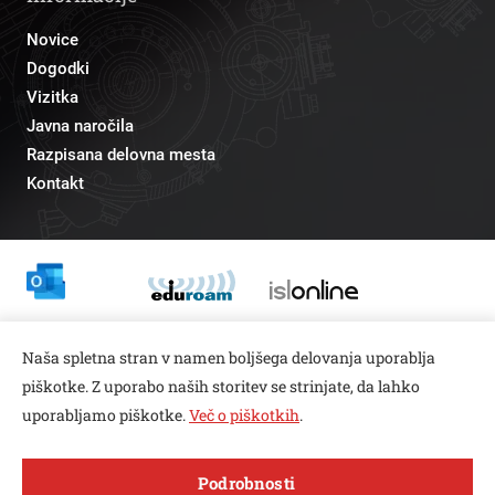
Novice
Dogodki
Vizitka
Javna naročila
Razpisana delovna mesta
Kontakt
Odnosi z javnostmi
Naša spletna stran v namen boljšega delovanja uporablja
pr@fs.uni-lj.si
piškotke. Z uporabo naših storitev se strinjate, da lahko
uporabljamo piškotke.
Več o piškotkih
.
Open toolbar
Podrobnosti