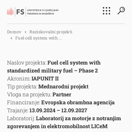
Išči
Domov
Raziskovalni projekti
Išči
Fuel cell system with ...
Naslov projekta:
Fuel cell system with
standardized military fuel – Phase 2
Akronim:
IAPUNIT II
Tip projekta:
Mednarodni projekt
Vloga na projektu:
Partner
Financiranje:
Evropska obrambna agencija
Trajanje:
13.09.2024 – 12.09.2027
Laboratorij:
Laboratorij za motorje z notranjim
zgorevanjem in elektromobilnost LICeM