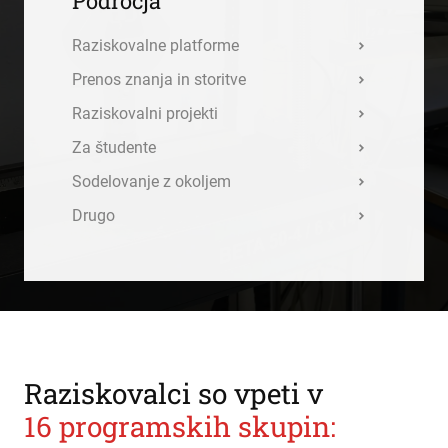
Področja
Raziskovalne platforme
Prenos znanja in storitve
Raziskovalni projekti
Za študente
Sodelovanje z okoljem
Drugo
Raziskovalci so vpeti v
16 programskih skupin: