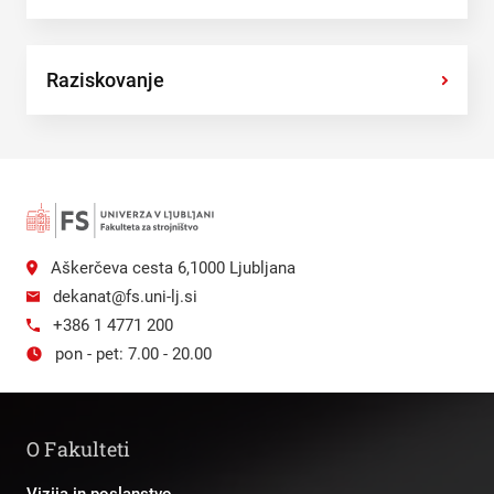
Raziskovanje
›
Aškerčeva cesta 6,1000 Ljubljana
dekanat@fs.uni-lj.si
+386 1 4771 200
pon - pet: 7.00 - 20.00
O Fakulteti
Vizija in poslanstvo