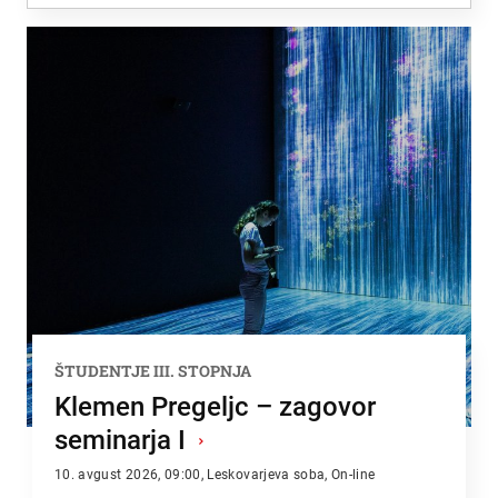
Zadnje dodano
Najbolj brano
ŠTUDENTJE III. STOPNJA
Klemen Pregeljc – zagovor
seminarja I
›
10. avgust 2026, 09:00, Leskovarjeva soba, On-line