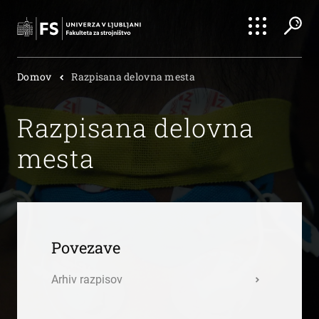
Išči
Domov
Razpisana delovna mesta
Išči
Razpisana delovna
mesta
Povezave
Arhiv razpisov