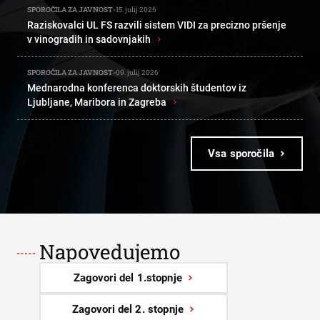
SPOROČILA ZA JAVNOST
-
15. julij 2026
Raziskovalci UL FS razvili sistem VIDI za precizno pršenje
v vinogradih in sadovnjakih
›
SPOROČILA ZA JAVNOST
-
09. julij 2026
Mednarodna konferenca doktorskih študentov iz
Ljubljane, Maribora in Zagreba
›
Vsa sporočila
Napovedujemo
Zagovori del 1.stopnje
Zagovori del 2. stopnje