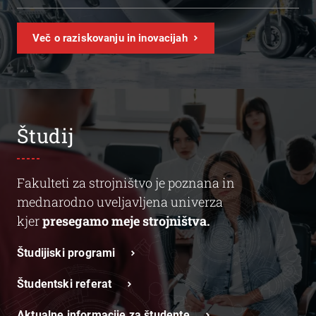
Več o raziskovanju in inovacijah
Študij
Fakulteti za strojništvo je poznana in
mednarodno uveljavljena univerza
kjer
presegamo meje strojništva.
Študijiski programi
Študentski referat
Aktualne informacije za študente