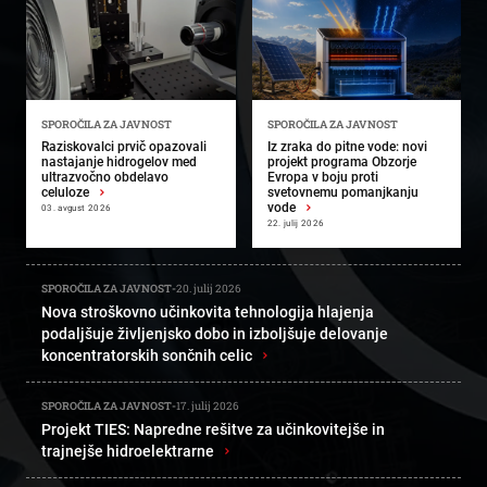
SPOROČILA ZA JAVNOST
SPOROČILA ZA JAVNOST
Raziskovalci prvič opazovali
Iz zraka do pitne vode: novi
nastajanje hidrogelov med
projekt programa Obzorje
ultrazvočno obdelavo
Evropa v boju proti
celuloze
›
svetovnemu pomanjkanju
vode
›
03. avgust 2026
22. julij 2026
SPOROČILA ZA JAVNOST
-
20. julij 2026
Nova stroškovno učinkovita tehnologija hlajenja
podaljšuje življenjsko dobo in izboljšuje delovanje
koncentratorskih sončnih celic
›
SPOROČILA ZA JAVNOST
-
17. julij 2026
Projekt TIES: Napredne rešitve za učinkovitejše in
trajnejše hidroelektrarne
›