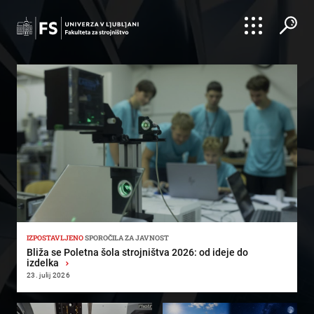
Išči
Išči
IZPOSTAVLJENO
SPOROČILA ZA JAVNOST
Bliža se Poletna šola strojništva 2026: od ideje do
izdelka
›
23. julij 2026