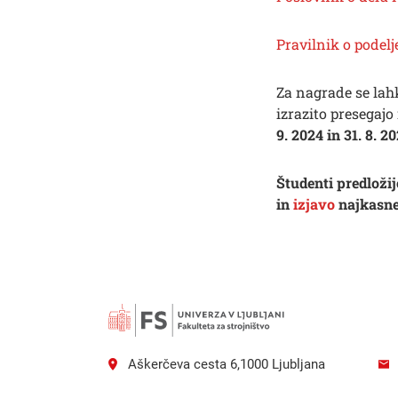
Pravilnik o podel
Išči
Za nagrade se lah
izrazito presegajo
9. 2024 in 31. 8. 2
Študenti predložij
in
izjavo
najkasnej
Aškerčeva cesta 6,1000 Ljubljana