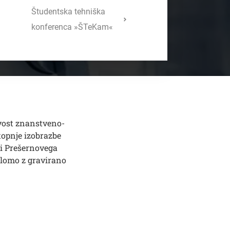
Študentska tehniška
konferenca »ŠTeKam«
ovost znanstveno-
topnje izobrazbe
ci Prešernovega
plomo z gravirano