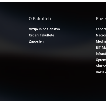
O Fakulteti
Razi
Vizija in poslanstvo
Labora
Organi fakultete
Nacion
Zaposleni
Mednar
EIT M
Infras
Opre
Služba
Razisk