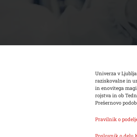
Univerza v Ljublj
raziskovalne in u
in enovitega magi
rojstva in ob Ted
Prešernovo podob
Pravilnik o podel
Poslovnik o delu 