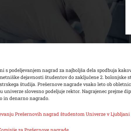
ani s podeljevanjem nagrad za najboljša dela spodbuja kak
metniške dejavnosti študentov do zaključene 2. bolonjske s
strskega študija. Prešernove nagrade vsako leto ob obletni
nu univerze slovesno podeljuje rektor. Nagrajenec prejme di
o in denarno nagrado.
jevanju Prešernovih nagrad študentom Univerze v Ljubljani
Komisije za Prešernove nagrade