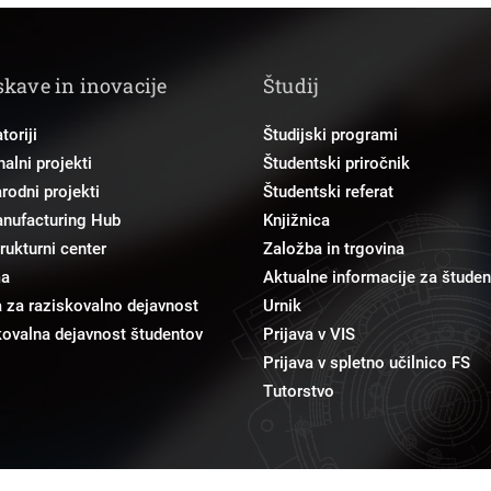
skave in inovacije
Študij
toriji
Študijski programi
alni projekti
Študentski priročnik
odni projekti
Študentski referat
anufacturing Hub
Knjižnica
trukturni center
Založba in trgovina
ma
Aktualne informacije za študen
 za raziskovalno dejavnost
Urnik
ovalna dejavnost študentov
Prijava v VIS
Prijava v spletno učilnico FS
Tutorstvo