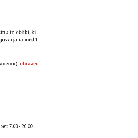
Išči
nu in obliki, ki
agovarjana
med 1.
skanemu),
obrazec
 pet: 7.00 - 20.00