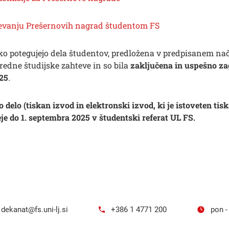
jevanju Prešernovih nagrad študentom FS
ko potegujejo dela študentov, predložena v predpisanem nači
 redne študijske zahteve in so bila
zaključena
in uspešno z
025
.
o delo (tiskan izvod in elektronski izvod, ki je istoveten ti
e do 1. septembra 2025 v študentski referat UL FS.
dekanat@fs.uni-lj.si
+386 1 4771 200
pon -