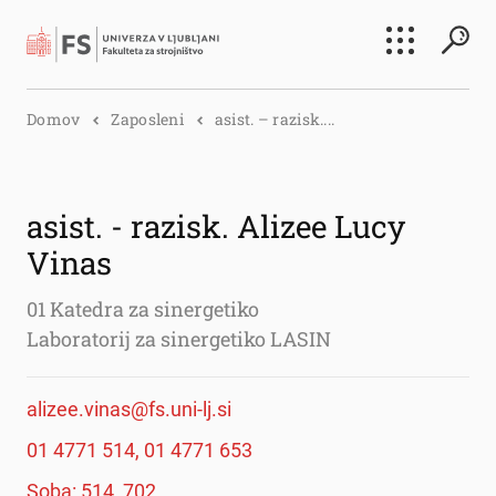
Išči
Domov
Zaposleni
asist. – razisk....
Išči
asist. - razisk. Alizee Lucy
Vinas
01 Katedra za sinergetiko
Laboratorij za sinergetiko LASIN
alizee.vinas@fs.uni-lj.si
01 4771 514, 01 4771 653
Soba: 514, 702