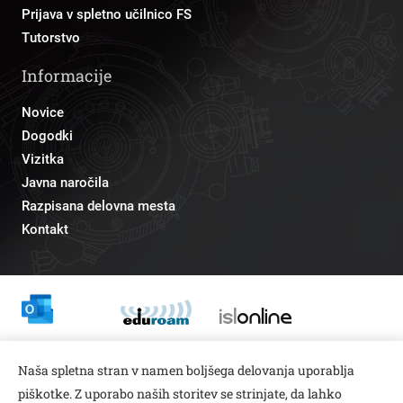
Prijava v spletno učilnico FS
Tutorstvo
Informacije
Novice
Dogodki
Vizitka
Javna naročila
Razpisana delovna mesta
Kontakt
Odnosi z javnostmi
Naša spletna stran v namen boljšega delovanja uporablja
pr@fs.uni-lj.si
piškotke. Z uporabo naših storitev se strinjate, da lahko