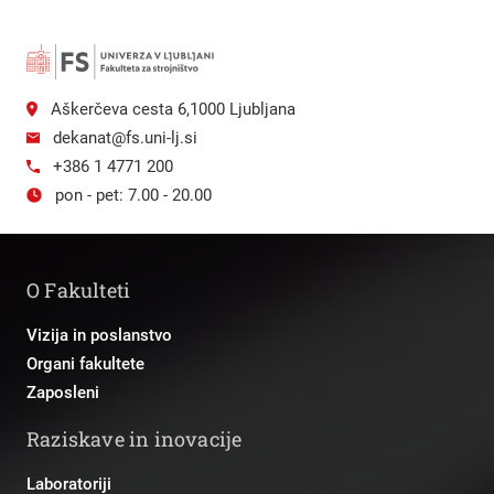
Aškerčeva cesta 6,1000 Ljubljana
dekanat@fs.uni-lj.si
+386 1 4771 200
pon - pet: 7.00 - 20.00
O Fakulteti
Vizija in poslanstvo
Organi fakultete
Zaposleni
Raziskave in inovacije
Laboratoriji