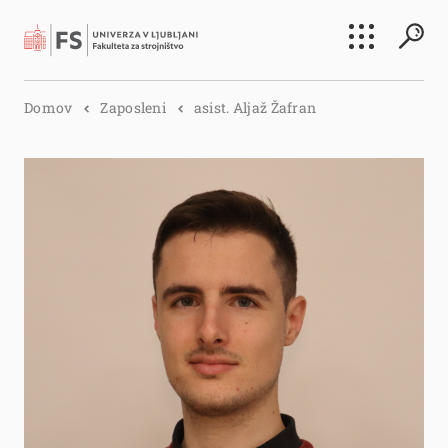
Išči
Domov
Zaposleni
asist. Aljaž Žafran
Išči