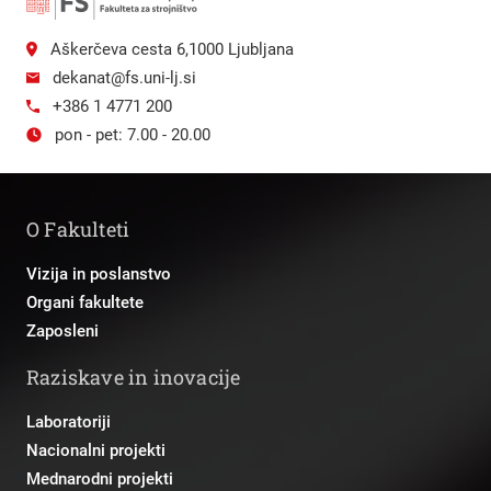
Aškerčeva cesta 6,1000 Ljubljana
dekanat@fs.uni-lj.si
+386 1 4771 200
pon - pet: 7.00 - 20.00
O Fakulteti
Vizija in poslanstvo
Organi fakultete
Zaposleni
Raziskave in inovacije
Laboratoriji
Nacionalni projekti
Mednarodni projekti