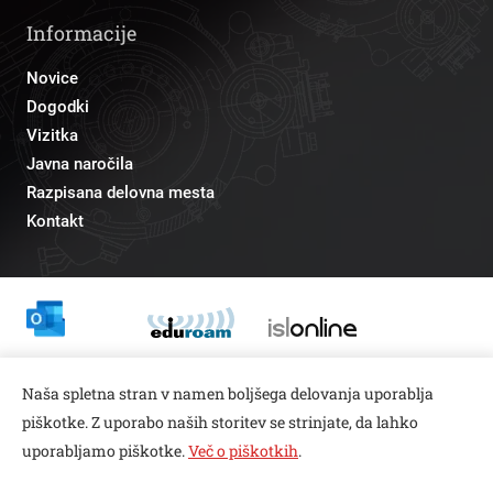
Informacije
Novice
Dogodki
Vizitka
Javna naročila
Razpisana delovna mesta
Kontakt
Odnosi z javnostmi
Naša spletna stran v namen boljšega delovanja uporablja
pr@fs.uni-lj.si
piškotke. Z uporabo naših storitev se strinjate, da lahko
uporabljamo piškotke.
Več o piškotkih
.