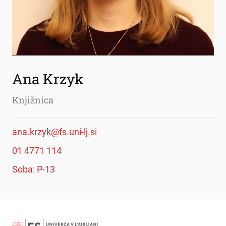
Ana Krzyk
Knjižnica
ana.krzyk@fs.uni-lj.si
01 4771 114
Soba: P-13