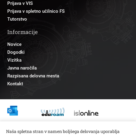
Prijava v VIS
Prijava v spletno učilnico FS
Tutorstvo
Informacije
Novice
Dogodki
Vizitka
Javna naročila
Razpisana delovna mesta
Kontakt
Odnosi z javnostmi
Naša spletna stran v namen boljšega delovanja uporablja
pr@fs.uni-lj.si