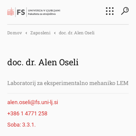
Išči
Domov
Zaposleni
doc. dr. Alen Oseli
Išči
doc. dr. Alen Oseli
Laboratorij za eksperimentalno mehaniko LEM
alen.oseli@fs.uni-lj.si
+386 1 4771 258
Soba: 3.3.1.