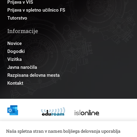
Prijava v VIS
Prijava v spletno učilnico FS
Tutorstvo
Informacije
Novice
Dogodki
Vizitka
Javna naročila
Razpisana delovna mesta
Kontakt
Odnosi z javnostmi
Naša spletna stran v namen boljšega delovanja uporablja
pr@fs.uni-lj.si