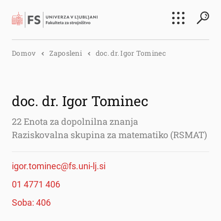
Išči
Domov
Zaposleni
doc. dr. Igor Tominec
Išči
doc. dr. Igor Tominec
22 Enota za dopolnilna znanja
Raziskovalna skupina za matematiko (RSMAT)
igor.tominec@fs.uni-lj.si
01 4771 406
Soba: 406