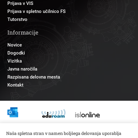
Prijava v VIS
Prijava v spletno učilnico FS
Tutorstvo
Informacije
Novice
Dogodki
Vizitka
Javna naročila
Razpisana delovna mesta
Kontakt
Odnosi z javnostmi
Naša spletna stran v namen boljšega delovanja uporablja
pr@fs.uni-lj.si