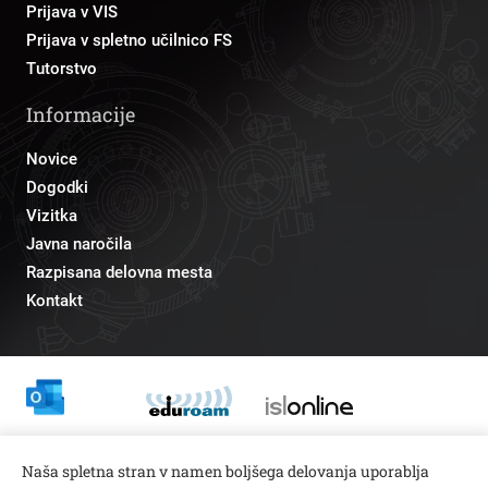
Prijava v VIS
Prijava v spletno učilnico FS
Tutorstvo
Informacije
Novice
Dogodki
Vizitka
Javna naročila
Razpisana delovna mesta
Kontakt
Odnosi z javnostmi
Naša spletna stran v namen boljšega delovanja uporablja
pr@fs.uni-lj.si