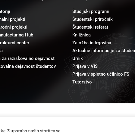
toriji
Študijski programi
alni projekti
Študentski priročnik
odni projekti
Študentski referat
anufacturing Hub
Knjižnica
trukturni center
Založba in trgovina
ma
Aktualne informacije za študen
 za raziskovalno dejavnost
Urnik
ovalna dejavnost študentov
Prijava v VIS
Prijava v spletno učilnico FS
Tutorstvo
pr@fs.uni-lj.si
Odnosi z javnostmi
ke. Z uporabo naših storitev se