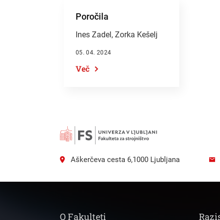
Išči
Poročila
Ines Zadel,
Zorka Kešelj
05. 04. 2024
Več
Aškerčeva cesta 6,1000 Ljubljana
O Fakulteti
Razi