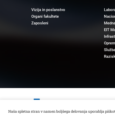
Vizija in poslanstvo
Labora
Organi fakultete
Nacion
Zaposleni
Mednar
EIT M
Infras
Opre
Služba
Razisk
Open toolbar
Naša spletna stran v namen boljšega delovanja uporablja piškot