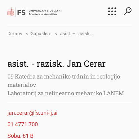
Išči
Domov
Zaposleni
asist. – razisk....
Išči
asist. - razisk. Jan Cerar
09 Katedra za mehaniko trdnin in reologijo
materialov
Laboratorij za nelinearno mehaniko LANEM
jan.cerar@fs.uni-lj.si
01 4771 700
Soba: 81 B