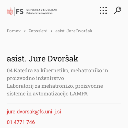
Išči
Domov
Zaposleni
asist. Jure Dvoršak
Išči
asist. Jure Dvoršak
04 Katedra za kibernetiko, mehatroniko in
proizvodno inženirstvo
Laboratorij za mehatroniko, proizvodne
sisteme in avtomatizacijo LAMPA
jure.dvorsak@fs.uni-lj.si
01 4771 746