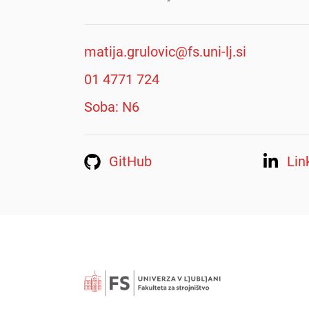
matija.grulovic@fs.uni-lj.si
01 4771 724
Soba: N6
GitHub
Lin
Išči