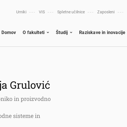
Urniki
VIS
Spletne učilnice
Zaposleni
Domov
O fakulteti
Študij
Raziskave in inovacije
ija Grulović
oniko in proizvodno
odne sisteme in