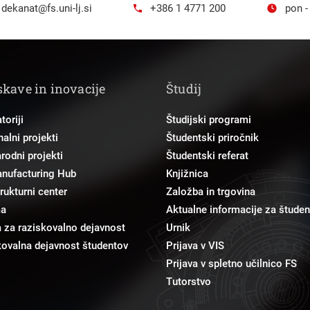
dekanat@fs.uni-lj.si
+386 1 4771 200
pon -
skave in inovacije
Študij
toriji
Študijski programi
alni projekti
Študentski priročnik
odni projekti
Študentski referat
anufacturing Hub
Knjižnica
trukturni center
Založba in trgovina
ma
Aktualne informacije za študen
 za raziskovalno dejavnost
Urnik
ovalna dejavnost študentov
Prijava v VIS
Prijava v spletno učilnico FS
Tutorstvo