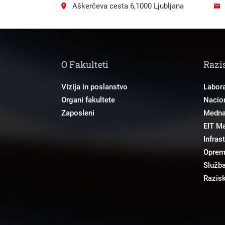
Aškerčeva cesta 6,1000 Ljubljana
O Fakulteti
Razi
Vizija in poslanstvo
Labora
Organi fakultete
Nacion
Zaposleni
Mednar
EIT M
Infras
Opre
Služba
Razisk