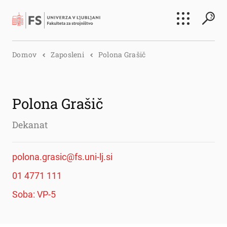
Išči
Domov
Zaposleni
Polona Grašič
Išči
Polona Grašič
Dekanat
polona.grasic@fs.uni-lj.si
01 4771 111
Soba: VP-5