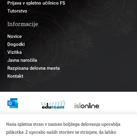
Prijava v spletno učilnico FS
Tutorstvo
Informacije
Novice
Dogodki
Vizitka
Javna naročila
Razpisana delovna mesta
Kontakt
Odnosi z javnostmi
Naša spletna stran v namen boljšega delovanja uporablja
pr@fs.uni-lj.si
piškotke. Z uporabo naših storitev se strinjate, da lahko