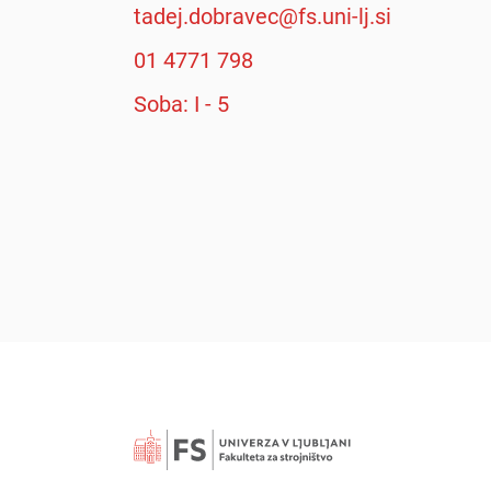
tadej.dobravec@fs.uni-lj.si
01 4771 798
Soba: I - 5
Išči