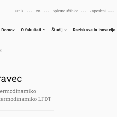
Urniki
VIS
Spletne učilnice
Zaposleni
Domov
O fakulteti
Študij
Raziskave in inovacije
ec
bravec
 termodinamiko
n termodinamiko LFDT