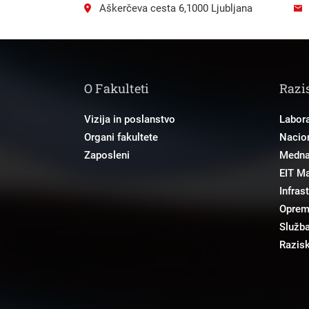
Aškerčeva cesta 6,1000 Ljubljana
O Fakulteti
Razi
Vizija in poslanstvo
Labora
Organi fakultete
Nacion
Zaposleni
Mednar
EIT M
Infras
Opre
Služba
Razisk