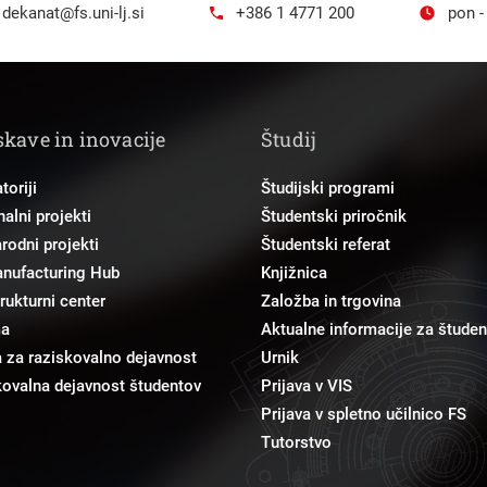
dekanat@fs.uni-lj.si
+386 1 4771 200
pon -
skave in inovacije
Študij
toriji
Študijski programi
alni projekti
Študentski priročnik
odni projekti
Študentski referat
anufacturing Hub
Knjižnica
trukturni center
Založba in trgovina
ma
Aktualne informacije za študen
 za raziskovalno dejavnost
Urnik
ovalna dejavnost študentov
Prijava v VIS
Prijava v spletno učilnico FS
Tutorstvo