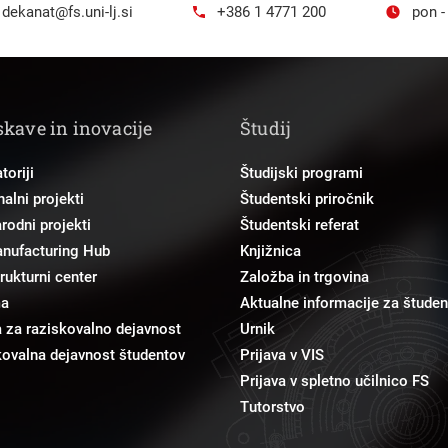
dekanat@fs.uni-lj.si
+386 1 4771 200
pon -
skave in inovacije
Študij
toriji
Študijski programi
alni projekti
Študentski priročnik
odni projekti
Študentski referat
anufacturing Hub
Knjižnica
trukturni center
Založba in trgovina
ma
Aktualne informacije za študen
 za raziskovalno dejavnost
Urnik
ovalna dejavnost študentov
Prijava v VIS
Prijava v spletno učilnico FS
Tutorstvo