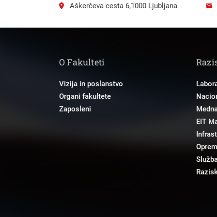
Aškerčeva cesta 6,1000 Ljubljana
O Fakulteti
Razi
Vizija in poslanstvo
Labora
Organi fakultete
Nacion
Zaposleni
Mednar
EIT M
Infras
Opre
Služba
Razisk