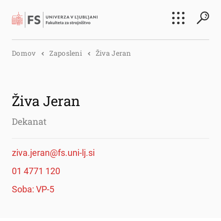
Išči
Domov
Zaposleni
Živa Jeran
Išči
Živa Jeran
Dekanat
ziva.jeran@fs.uni-lj.si
01 4771 120
Soba: VP-5