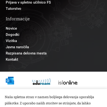
Prijava v spletno učilnico FS
Tutorstvo
Informacije
Novice
Dogodki
Vizitka
Javna naročila
Razpisana delovna mesta
Kontakt
Odnosi z javnostmi
Naša spletna stran v namen boljšega delovanja uporablja
pr@fs.uni-lj.si
piškotke. Z uporabo naših storitev se strinjate, da lahko