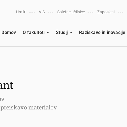
Urniki
VIS
Spletne učilnice
Zaposleni
Domov
O fakulteti
Študij
Raziskave in inovacije
ant
ov
n preiskavo materialov