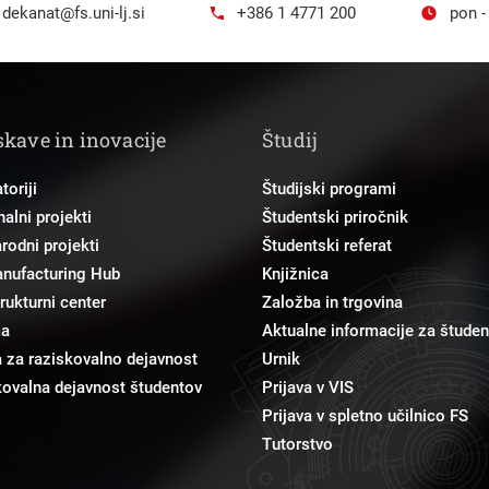
dekanat@fs.uni-lj.si
+386 1 4771 200
pon -
skave in inovacije
Študij
toriji
Študijski programi
alni projekti
Študentski priročnik
odni projekti
Študentski referat
anufacturing Hub
Knjižnica
trukturni center
Založba in trgovina
ma
Aktualne informacije za študen
 za raziskovalno dejavnost
Urnik
ovalna dejavnost študentov
Prijava v VIS
Prijava v spletno učilnico FS
Tutorstvo