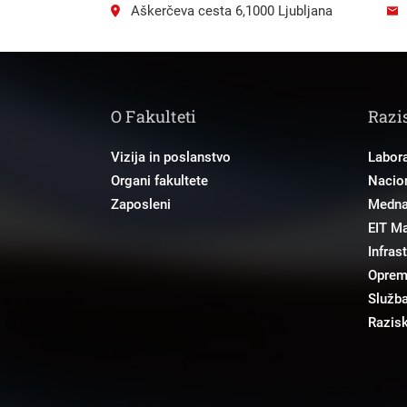
Aškerčeva cesta 6,1000 Ljubljana
O Fakulteti
Razi
Vizija in poslanstvo
Labora
Organi fakultete
Nacion
Zaposleni
Mednar
EIT M
Infras
Opre
Služba
Razisk