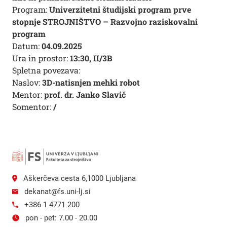
Program:
Univerzitetni študijski program prve
stopnje STROJNIŠTVO – Razvojno raziskovalni
program
Datum:
04.09.2025
Ura in prostor:
13:30, II/3B
Spletna povezava:
Naslov:
3D-natisnjen mehki robot
Mentor:
prof. dr. Janko Slavič
Somentor:
/
Aškerčeva cesta 6,1000 Ljubljana
dekanat@fs.uni-lj.si
+386 1 4771 200
pon - pet: 7.00 - 20.00