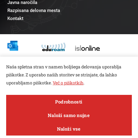
Javna naročila
Razpisana delovna mesta
Kontakt
Odnosi z javnostmi
Naša spletna stran v namen boljšega delovanja uporablja
pr@fs.uni-lj.si
piškotke. Z uporabo naših storitev se strinjate, da lahko
uporabljamo piškotke.
Več o piškotkih
.
Open toolbar
Podrobnosti
© copyright 2026, Vse pravice pridržane
MENI
Naloži samo nujne
Varstvo zasebnosti in piškotkov
Naloži vse
Sledi nam na
Raziskave in
FACEBOOK
INSTAGRAM
TWITTER
LINKEDIN
YOUTUBE
O fakulteti
Študij
Sporočila
inovacije