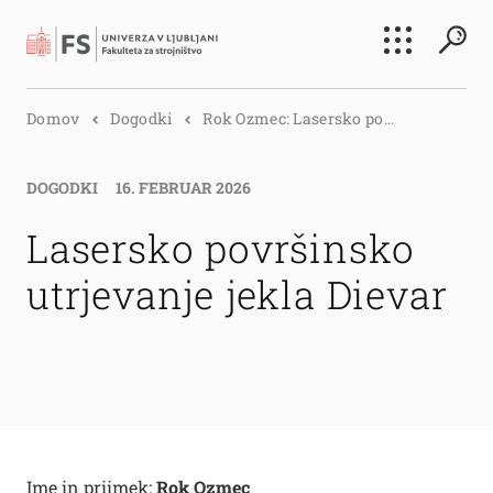
Išči
Domov
Dogodki
Rok Ozmec: Lasersko po...
Išči
DOGODKI
16. FEBRUAR 2026
Lasersko površinsko
utrjevanje jekla Dievar
Ime in priimek:
Rok Ozmec