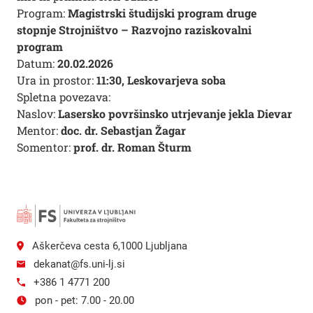
Program:
Magistrski študijski program druge
stopnje Strojništvo – Razvojno raziskovalni
program
Datum:
20.02.2026
Ura in prostor:
11:30, Leskovarjeva soba
Spletna povezava:
Naslov:
Lasersko površinsko utrjevanje jekla Dievar
Mentor:
doc. dr. Sebastjan Žagar
Somentor:
prof. dr. Roman Šturm
Aškerčeva cesta 6,1000 Ljubljana
dekanat@fs.uni-lj.si
+386 1 4771 200
pon - pet: 7.00 - 20.00