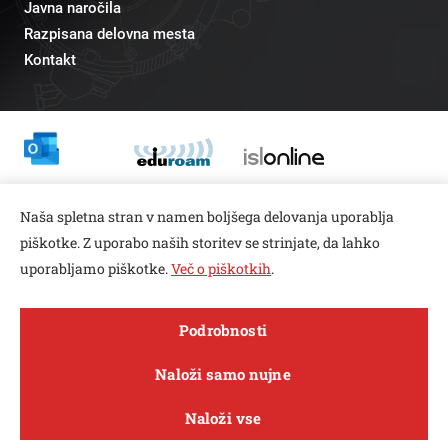
Javna naročila
Razpisana delovna mesta
Kontakt
Odnosi z javnostmi
Naša spletna stran v namen boljšega delovanja uporablja
pr@fs.uni-lj.si
piškotke. Z uporabo naših storitev se strinjate, da lahko
uporabljamo piškotke.
Več o piškotkih
.
Open toolbar
Podrobnosti
© copyright 2026, Vse pravice pridržane
MENI
Naloži samo nujne
Varstvo zasebnosti in piškotkov
Naloži vse
Sledi nam na
Raziskave in
FACEBOOK
INSTAGRAM
TWITTER
LINKEDIN
YOUTUBE
O fakulteti
Študij
Sporočila
inovacije