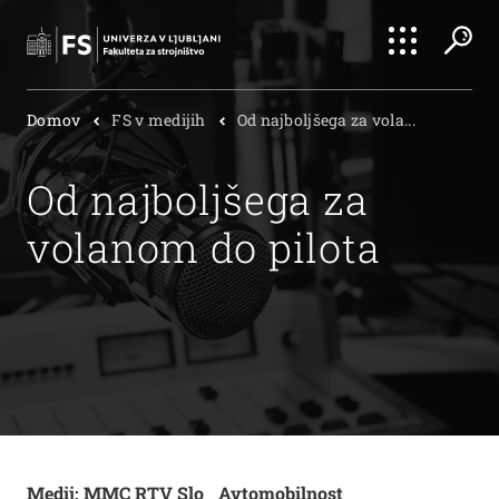
Išči
Domov
FS v medijih
Od najboljšega za vola...
Išči
Od najboljšega za
volanom do pilota
Medij: MMC RTV Slo_ Avtomobilnost