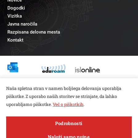
Dogodki
Vizitka
Javna naročila
Razpisana delovna mesta
Kontakt
Odnosi z javnostmi
Naša spletna stran v namen boljšega delovanja uporablja
pr@fs.uni-lj.si
piškotke. Z uporabo naših storitev se strinjate, da lahko
uporabljamo piškotke.
Več o piškotkih
.
Open toolbar
Podrobnosti
© copyright 2026, Vse pravice pridržane
MENI
Naloži samo nujne