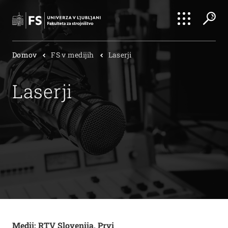
Išči
Domov
FS v medijih
Laserji
Išči
Laserji
Medij: RTV Slovenija, Prvi