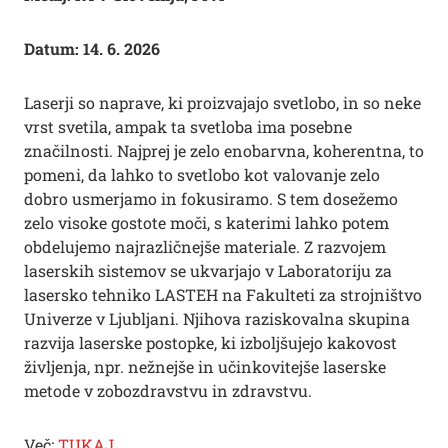
Datum: 14. 6. 2026
Laserji so naprave, ki proizvajajo svetlobo, in so neke
vrst svetila, ampak ta svetloba ima posebne
značilnosti. Najprej je zelo enobarvna, koherentna, to
pomeni, da lahko to svetlobo kot valovanje zelo
dobro usmerjamo in fokusiramo. S tem dosežemo
zelo visoke gostote moči, s katerimi lahko potem
obdelujemo najrazličnejše materiale. Z razvojem
laserskih sistemov se ukvarjajo v Laboratoriju za
lasersko tehniko LASTEH na Fakulteti za strojništvo
Univerze v Ljubljani. Njihova raziskovalna skupina
razvija laserske postopke, ki izboljšujejo kakovost
življenja, npr. nežnejše in učinkovitejše laserske
metode v zobozdravstvu in zdravstvu.
Več:
TUKAJ