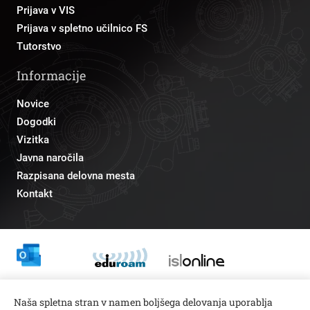
Prijava v VIS
Prijava v spletno učilnico FS
Tutorstvo
Informacije
Novice
Dogodki
Vizitka
Javna naročila
Razpisana delovna mesta
Kontakt
Odnosi z javnostmi
Naša spletna stran v namen boljšega delovanja uporablja
pr@fs.uni-lj.si