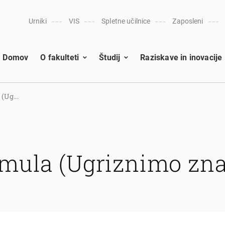
Urniki
VIS
Spletne učilnice
Zaposleni
Domov
O fakulteti
Študij
Raziskave in inovacije
(Ug...
rmula (Ugriznimo zna