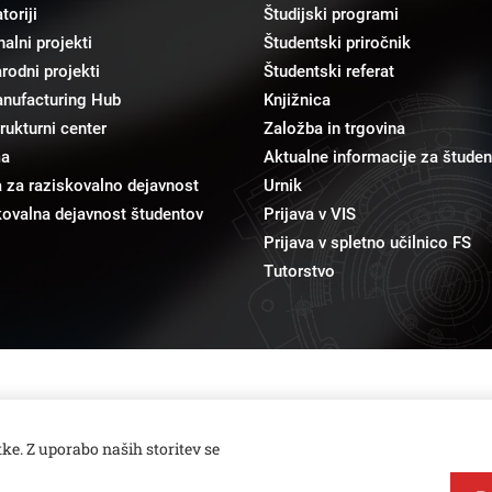
toriji
Študijski programi
alni projekti
Študentski priročnik
odni projekti
Študentski referat
anufacturing Hub
Knjižnica
trukturni center
Založba in trgovina
ma
Aktualne informacije za študen
 za raziskovalno dejavnost
Urnik
ovalna dejavnost študentov
Prijava v VIS
Prijava v spletno učilnico FS
Tutorstvo
pr@fs.uni-lj.si
Odnosi z javnostmi
ke. Z uporabo naših storitev se