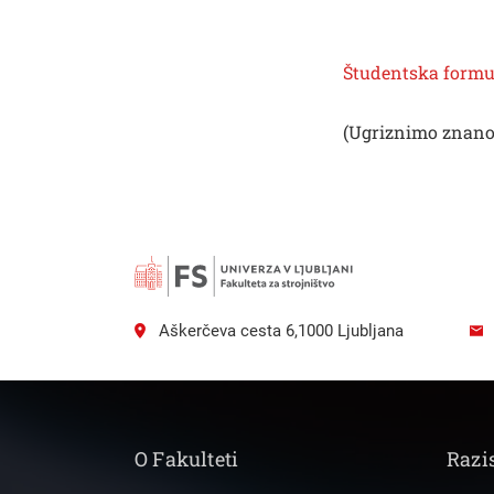
Študentska formul
(Ugriznimo znano
Išči
Aškerčeva cesta 6,1000 Ljubljana
O Fakulteti
Razi