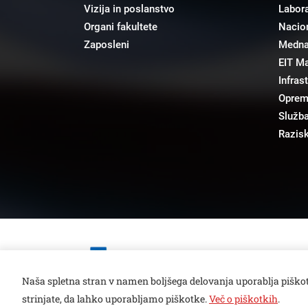
Vizija in poslanstvo
Labora
Organi fakultete
Nacion
Zaposleni
Mednar
EIT M
Infras
Opre
Služba
Razisk
Open toolbar
Naša spletna stran v namen boljšega delovanja uporablja piškot
strinjate, da lahko uporabljamo piškotke.
Več o piškotkih
.