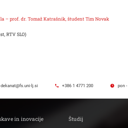
a – prof. dr. Tomaž Katrašnik, študent Tim Novak
st, RTV SLO)
dekanat@fs.uni-lj.si
+386 1 4771 200
pon -
skave in inovacije
Študij