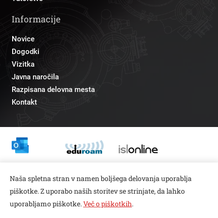
Informacije
Novice
Dogodki
Vizitka
Javna naročila
Razpisana delovna mesta
Kontakt
Odnosi z javnostmi
Naša spletna stran v namen boljšega delovanja uporablja
pr@fs.uni-lj.si
piškotke. Z uporabo naših storitev se strinjate, da lahko
uporabljamo piškotke.
Več o piškotkih
.