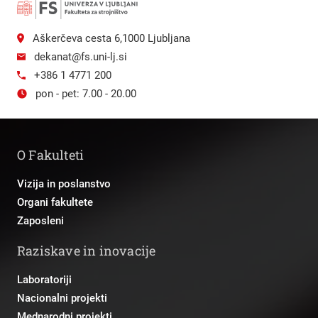
Aškerčeva cesta 6,1000 Ljubljana
dekanat@fs.uni-lj.si
+386 1 4771 200
pon - pet: 7.00 - 20.00
O Fakulteti
Vizija in poslanstvo
Organi fakultete
Zaposleni
Raziskave in inovacije
Laboratoriji
Nacionalni projekti
Mednarodni projekti