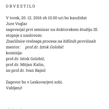
O B V E S T I L O
V torek, 20. 12. 2016 ob 10.00 uri bo kandidat
Jure Voglar
zagovarjal prvi seminar na doktorskem študiju III.
stopnje z naslovom:
Značilnice vrelnega procesa na bifilnih površinah
mentor:
prof.dr. Iztok Golobič
komisija:
prof.dr. Iztok Golobič,
prof.dr. Mitjan Kalin,
izr.prof.dr. Ivan Bajsić
Zagovor bo v Leskovarjevi sobi.
Vabljeni!